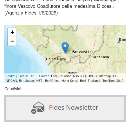
finora Vescovo Coadiutore della medesima Diocesi.
(Agenzia Fides 1/6/2026)
+
−
Leaflet
| Tiles © Esri — Source: Esri, DeLorme, NAVTEQ, USGS, Intermap, iPC,
NRCAN, Esri Japan, METI, Esri China (Hong Kong), Esri (Thailand), TomTom, 2012
Condividi: