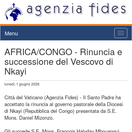
Menu
Toggl
naviga
AFRICA/CONGO - Rinuncia e
successione del Vescovo di
Nkayi
lunedì, 1 giugno 2026
Città del Vaticano (Agenzia Fides) - Il Santo Padre ha
accettato la rinuncia al governo pastorale della Diocesi
di Nkayi (Repubblica del Congo) presentata da S.E.
Mons. Daniel Mizonzo.
Gli succede S.E. Mons. François Halyday Mbouangui,