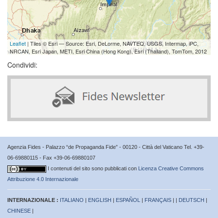
Leaflet
| Tiles © Esri — Source: Esri, DeLorme, NAVTEQ, USGS, Intermap, iPC,
NRCAN, Esri Japan, METI, Esri China (Hong Kong), Esri (Thailand), TomTom, 2012
Condividi:
Agenzia Fides - Palazzo “de Propaganda Fide” - 00120 - Città del Vaticano Tel. +39-
06-69880115 - Fax +39-06-69880107
I contenuti del sito sono pubblicati con
Licenza Creative Commons
Attribuzione 4.0 Internazionale
INTERNAZIONALE :
ITALIANO
|
ENGLISH
|
ESPAÑOL
|
FRANÇAIS
| |
DEUTSCH
|
CHINESE
|