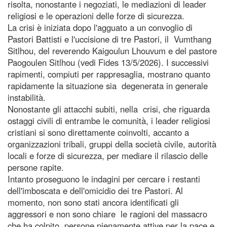
risolta, nonostante i negoziati, le mediazioni di leader
religiosi e le operazioni delle forze di sicurezza.
La crisi è iniziata dopo l'agguato a un convoglio di
Pastori Battisti e l'uccisione di tre Pastori, il Vumthang
Sitlhou, del reverendo Kaigoulun Lhouvum e del pastore
Paogoulen Sitlhou (vedi Fides 13/5/2026). I successivi
rapimenti, compiuti per rappresaglia, mostrano quanto
rapidamente la situazione sia degenerata in generale
instabilità.
Nonostante gli attacchi subiti, nella crisi, che riguarda
ostaggi civili di entrambe le comunità, i leader religiosi
cristiani si sono direttamente coinvolti, accanto a
organizzazioni tribali, gruppi della società civile, autorità
locali e forze di sicurezza, per mediare il rilascio delle
persone rapite.
Intanto proseguono le indagini per cercare i restanti
dell'imboscata e dell'omicidio dei tre Pastori. Al
momento, non sono stati ancora identificati gli
aggressori e non sono chiare le ragioni del massacro
che ha colpito persone pienamente attive per la pace e