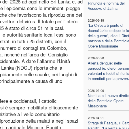
io del 2026 ad oggi nello Sri Lanka e, ad
Rinuncia e nomina del
e l'epidemia sono le imminenti piogge
Vescovo di Jaffna
he che favoriscono la riproduzione dei
vettori del virus. Il totale per l'intero
2026-06-18
“La Chiesa è ponte di
5 è stato di circa 51 mila casi.
riconciliazione dopo le fe
le autorità sanitarie locali casi sono
della guerra”, dice il Dire
strati in tutti i 25 distretti, con il
nazionale delle Pontifici
Opere Missionarie
numero di contagi tra Colombo,
 nonché nell'area del Consiglio
2026-05-20
identale. A dare l’allarme l'Unità
Allerta dengue: nelle
ri Lanka (NDCU) riporta che la
parrocchie, clero, person
volontari e fedeli si riun
pidamente nelle scuole, nei luoghi di
in comitati per la preven
i, principalmente a causa di uno
2026-05-06
Nominato il nuovo dirett
re e occidentali, i cattolici
delle Pontificie Opere
Missionarie
 si è sempre mobilitata efficacemente
niziative a livello comunitario
2026-04-21
riproduzione della malattia negli spazi
Strage di Pasqua, il Card
e il cardinale Malcolm Ranjith,
Ranjith: "La verità è più 