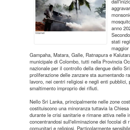
dall'iniz
aggravar
monsonic
mosquito 
anno 202
Internet
Secondo 
stati regi
maggior 
Gampaha, Matara, Galle, Ratnapura e Kalutara,
municipale di Colombo, tutti nella Provincia Occ
nazionale per il controllo della dengue dello S
proliferazione delle zanzare sta aumentando ra
lavoro, nei centri religiosi e negli enti pubblic
smaltimento improprio dei rifiuti.
Nello Sri Lanka, principalmente nelle zone costie
costituiscono una minoranza tuttavia la Chiesa
durante le crisi sanitarie e rimane attiva nelle i
concentrandosi sull'eliminazione dei focolai di 
comunitari e religiosi. Particolarmente sensibil