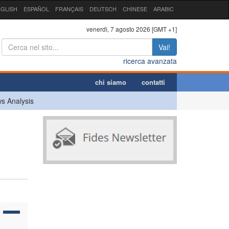
GLISH
ESPAÑOL
FRANÇAIS
DEUTSCH
CHINESE
ARABIC
venerdì, 7 agosto 2026 [GMT +1]
Vai!
ricerca avanzata
chi siamo
contatti
s Analysis