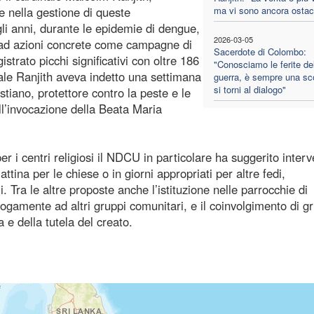
 nella gestione di queste
ma vi sono ancora ostaco
li anni, durante le epidemie di dengue,
2026-03-05
e ad azioni concrete come campagne di
Sacerdote di Colombo:
strato picchi significativi con oltre 186
"Conosciamo le ferite de
inale Ranjith aveva indetto una settimana
guerra, è sempre una sco
si torni al dialogo"
iano, protettore contro la peste e le
ll’invocazione della Beata Maria
r i centri religiosi il NDCU in particolare ha suggerito interve
tina per le chiese o in giorni appropriati per altre fedi,
. Tra le altre proposte anche l’istituzione nelle parrocchie di
logamente ad altri gruppi comunitari, e il coinvolgimento di g
a e della tutela del creato.