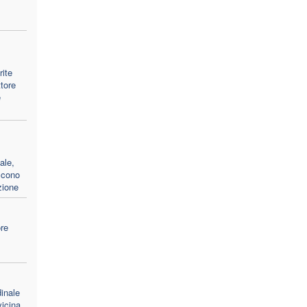
rite
ttore
e
ale,
iscono
zione
ore
inale
vicina,