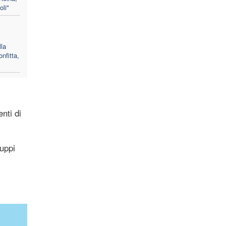
li"
lla
nfitta,
nti di
ruppi