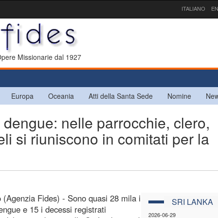
ITALIANO
EN
 Opere Missionarie dal 1927
Europa
Oceania
Atti della Santa Sede
Nomine
New
dengue: nelle parrocchie, clero,
li si riuniscono in comitati per la
(Agenzia Fides) - Sono quasi 28 mila i
SRI LANKA
engue e 15 i decessi registrati
2026-06-29