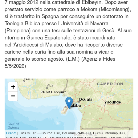
7 maggio 2012 nella cattedrale di Ebibeyín. Dopo aver
prestato servizio come parroco a Mokom (Micomiseng),
si è trasferito in Spagna per conseguire un dottorato in
Teologia Biblica presso l'Università di Navarra
(Pamplona) con una tesi sulle tentazioni di Gesù. Al suo
ritorno in Guinea Equatoriale, è stato incardinato
nell'Arcidiocesi di Malabo, dove ha ricoperto diverse
cariche nella curia fino alla sua nomina a vicario
generale lo scorso agosto. (L.M.) (Agenzia Fides
5/5/2026)
+
−
Leaflet
| Tiles © Esri — Source: Esri, DeLorme, NAVTEQ, USGS, Intermap, iPC,
NRCAN, Esri Japan, METI, Esri China (Hong Kong), Esri (Thailand), TomTom, 2012