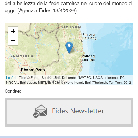
della bellezza della fede cattolica nel cuore del mondo di
oggi. (Agenzia Fides 13/4/2026)
+
−
Leaflet
| Tiles © Esri — Source: Esri, DeLorme, NAVTEQ, USGS, Intermap, iPC,
NRCAN, Esri Japan, METI, Esri China (Hong Kong), Esri (Thailand), TomTom, 2012
Condividi: