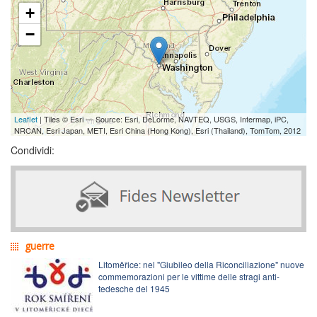
+
−
Leaflet
| Tiles © Esri — Source: Esri, DeLorme, NAVTEQ, USGS, Intermap, iPC,
NRCAN, Esri Japan, METI, Esri China (Hong Kong), Esri (Thailand), TomTom, 2012
Condividi:
guerre
Litoměřice: nel "Giubileo della Riconciliazione" nuove
commemorazioni per le vittime delle stragi anti-
tedesche del 1945