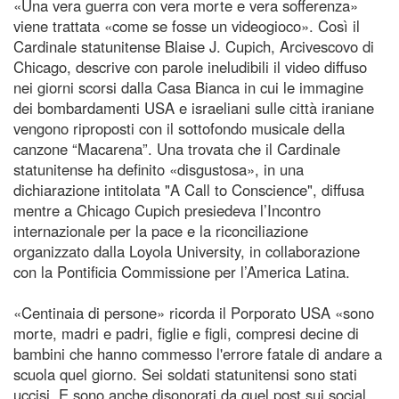
«Una vera guerra con vera morte e vera sofferenza»
viene trattata «come se fosse un videogioco». Così il
Cardinale statunitense Blaise J. Cupich, Arcivescovo di
Chicago, descrive con parole ineludibili il video diffuso
nei giorni scorsi dalla Casa Bianca in cui le immagine
dei bombardamenti USA e israeliani sulle città iraniane
vengono riproposti con il sottofondo musicale della
canzone “Macarena”. Una trovata che il Cardinale
statunitense ha definito «disgustosa», in una
dichiarazione intitolata "A Call to Conscience", diffusa
mentre a Chicago Cupich presiedeva l’Incontro
internazionale per la pace e la riconciliazione
organizzato dalla Loyola University, in collaborazione
con la Pontificia Commissione per l’America Latina.
«Centinaia di persone» ricorda il Porporato USA «sono
morte, madri e padri, figlie e figli, compresi decine di
bambini che hanno commesso l'errore fatale di andare a
scuola quel giorno. Sei soldati statunitensi sono stati
uccisi. E sono anche disonorati da quel post sui social