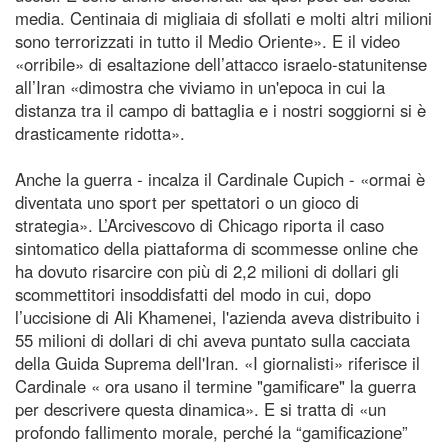
media. Centinaia di migliaia di sfollati e molti altri milioni
sono terrorizzati in tutto il Medio Oriente». E il video
«orribile» di esaltazione dell’attacco israelo-statunitense
all’Iran «dimostra che viviamo in un'epoca in cui la
distanza tra il campo di battaglia e i nostri soggiorni si è
drasticamente ridotta».
Anche la guerra - incalza il Cardinale Cupich - «ormai è
diventata uno sport per spettatori o un gioco di
strategia». L’Arcivescovo di Chicago riporta il caso
sintomatico della piattaforma di scommesse online che
ha dovuto risarcire con più di 2,2 milioni di dollari gli
scommettitori insoddisfatti del modo in cui, dopo
l’uccisione di Ali Khamenei, l'azienda aveva distribuito i
55 milioni di dollari di chi aveva puntato sulla cacciata
della Guida Suprema dell'Iran. «I giornalisti» riferisce il
Cardinale « ora usano il termine "gamificare" la guerra
per descrivere questa dinamica». E si tratta di «un
profondo fallimento morale, perché la “gamificazione”