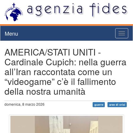
Menu
Toggl
naviga
AMERICA/STATI UNITI -
Cardinale Cupich: nella guerra
all’Iran raccontata come un
“videogame” c’è il fallimento
della nostra umanità
domenica, 8 marzo 2026
guerre
aree di crisi