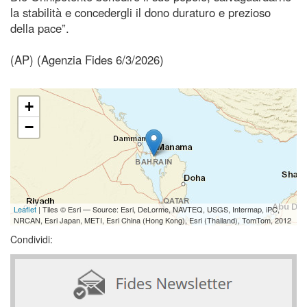
la stabilità e concedergli il dono duraturo e prezioso
della pace”.
(AP) (Agenzia Fides 6/3/2026)
+
−
Leaflet
| Tiles © Esri — Source: Esri, DeLorme, NAVTEQ, USGS, Intermap, iPC,
NRCAN, Esri Japan, METI, Esri China (Hong Kong), Esri (Thailand), TomTom, 2012
Condividi: