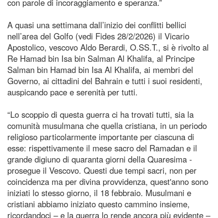
con parole di incoraggiamento e speranza.”
A quasi una settimana dall’inizio dei conflitti bellici
nell’area del Golfo (vedi Fides 28/2/2026) il Vicario
Apostolico, vescovo Aldo Berardi, O.SS.T., si è rivolto al
Re Hamad bin Isa bin Salman Al Khalifa, al Principe
Salman bin Hamad bin Isa Al Khalifa, ai membri del
Governo, ai cittadini del Bahrain e tutti i suoi residenti,
auspicando pace e serenità per tutti.
“Lo scoppio di questa guerra ci ha trovati tutti, sia la
comunità musulmana che quella cristiana, in un periodo
religioso particolarmente importante per ciascuna di
esse: rispettivamente il mese sacro del Ramadan e il
grande digiuno di quaranta giorni della Quaresima -
prosegue il Vescovo. Questi due tempi sacri, non per
coincidenza ma per divina provvidenza, quest'anno sono
iniziati lo stesso giorno, il 18 febbraio. Musulmani e
cristiani abbiamo iniziato questo cammino insieme,
ricordandoci – e la guerra lo rende ancora più evidente –