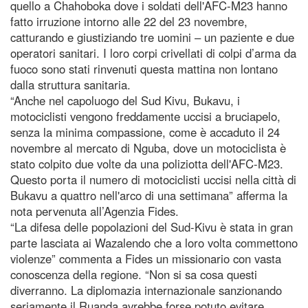
quello a Chahoboka dove i soldati dell'AFC-M23 hanno
fatto irruzione intorno alle 22 del 23 novembre,
catturando e giustiziando tre uomini – un paziente e due
operatori sanitari. I loro corpi crivellati di colpi d’arma da
fuoco sono stati rinvenuti questa mattina non lontano
dalla struttura sanitaria.
“Anche nel capoluogo del Sud Kivu, Bukavu, i
motociclisti vengono freddamente uccisi a bruciapelo,
senza la minima compassione, come è accaduto il 24
novembre al mercato di Nguba, dove un motociclista è
stato colpito due volte da una poliziotta dell'AFC-M23.
Questo porta il numero di motociclisti uccisi nella città di
Bukavu a quattro nell'arco di una settimana” afferma la
nota pervenuta all’Agenzia Fides.
“La difesa delle popolazioni del Sud-Kivu è stata in gran
parte lasciata ai Wazalendo che a loro volta commettono
violenze” commenta a Fides un missionario con vasta
conoscenza della regione. “Non si sa cosa questi
diverranno. La diplomazia internazionale sanzionando
seriamente il Ruanda avrebbe forse potuto evitare