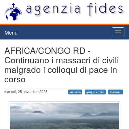
Menu
Toggl
naviga
AFRICA/CONGO RD -
Continuano i massacri di civili
malgrado i colloqui di pace in
corso
martedì, 25 novembre 2025
violenza
gruppi armati
massacri