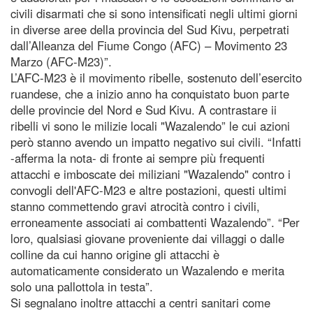
civili disarmati che si sono intensificati negli ultimi giorni
in diverse aree della provincia del Sud Kivu, perpetrati
dall’Alleanza del Fiume Congo (AFC) – Movimento 23
Marzo (AFC-M23)”.
L’AFC-M23 è il movimento ribelle, sostenuto dell’esercito
ruandese, che a inizio anno ha conquistato buon parte
delle provincie del Nord e Sud Kivu. A contrastare ii
ribelli vi sono le milizie locali "Wazalendo” le cui azioni
però stanno avendo un impatto negativo sui civili. “Infatti
-afferma la nota- di fronte ai sempre più frequenti
attacchi e imboscate dei miliziani "Wazalendo" contro i
convogli dell'AFC-M23 e altre postazioni, questi ultimi
stanno commettendo gravi atrocità contro i civili,
erroneamente associati ai combattenti Wazalendo”. “Per
loro, qualsiasi giovane proveniente dai villaggi o dalle
colline da cui hanno origine gli attacchi è
automaticamente considerato un Wazalendo e merita
solo una pallottola in testa”.
Si segnalano inoltre attacchi a centri sanitari come