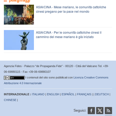
pellegrinaggi
ASIA/CINA - Mese mariano, le comunità cattoliche
cinesi pregano per la pace nel mondo
ASIA/CINA - Per le comunità cattoliche cinesi il
cammino del mese mariano è già iniziato
Agenzia Fides - Palazzo “de Propaganda Fide” - 00120 - Città del Vaticano Tel. +39-
06-69880115 - Fax +39-06-69880107
I contenuti del sito sono pubblicati con
Licenza Creative Commons
Attribuzione 4.0 Internazionale
INTERNAZIONALE :
ITALIANO
|
ENGLISH
|
ESPAÑOL
|
FRANÇAIS
| |
DEUTSCH
|
CHINESE
|
Seguici: