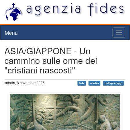
Menu
Toggl
naviga
ASIA/GIAPPONE - Un
cammino sulle orme dei
"cristiani nascosti"
sabato, 8 novembre 2025
fede
martiri
pellegrinaggi