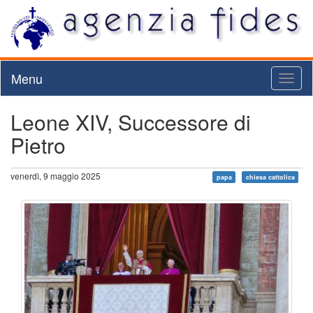
Menu
Toggl
naviga
Leone XIV, Successore di
Pietro
venerdì, 9 maggio 2025
papa
chiesa cattolica