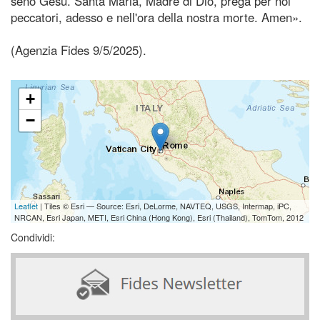
seno Gesù. Santa Maria, Madre di Dio, prega per noi
peccatori, adesso e nell'ora della nostra morte. Amen».
(Agenzia Fides 9/5/2025).
+
−
Leaflet
| Tiles © Esri — Source: Esri, DeLorme, NAVTEQ, USGS, Intermap, iPC,
NRCAN, Esri Japan, METI, Esri China (Hong Kong), Esri (Thailand), TomTom, 2012
Condividi: