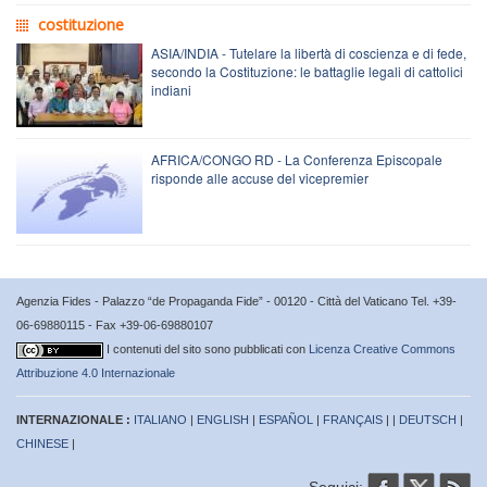
costituzione
ASIA/INDIA - Tutelare la libertà di coscienza e di fede,
secondo la Costituzione: le battaglie legali di cattolici
indiani
AFRICA/CONGO RD - La Conferenza Episcopale
risponde alle accuse del vicepremier
Agenzia Fides - Palazzo “de Propaganda Fide” - 00120 - Città del Vaticano Tel. +39-
06-69880115 - Fax +39-06-69880107
I contenuti del sito sono pubblicati con
Licenza Creative Commons
Attribuzione 4.0 Internazionale
INTERNAZIONALE :
ITALIANO
|
ENGLISH
|
ESPAÑOL
|
FRANÇAIS
| |
DEUTSCH
|
CHINESE
|
Seguici: