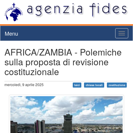
Menu
Toggl
naviga
AFRICA/ZAMBIA - Polemiche
sulla proposta di revisione
costituzionale
mercoledì, 9 aprile 2025
laici
chiese locali
costituzione