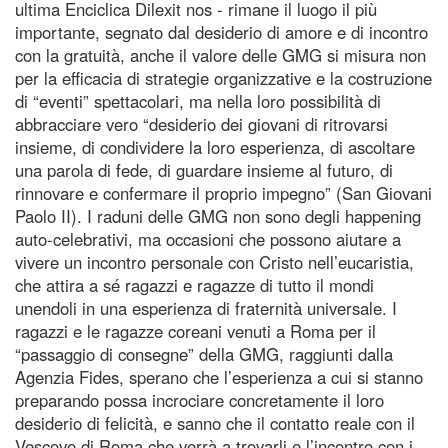
ultima Enciclica Dilexit nos - rimane il luogo il più
importante, segnato dal desiderio di amore e di incontro
con la gratuità, anche il valore delle GMG si misura non
per la efficacia di strategie organizzative e la costruzione
di “eventi” spettacolari, ma nella loro possibilità di
abbracciare vero “desiderio dei giovani di ritrovarsi
insieme, di condividere la loro esperienza, di ascoltare
una parola di fede, di guardare insieme al futuro, di
rinnovare e confermare il proprio impegno” (San Giovani
Paolo II). I raduni delle GMG non sono degli happening
auto-celebrativi, ma occasioni che possono aiutare a
vivere un incontro personale con Cristo nell’eucaristia,
che attira a sé ragazzi e ragazze di tutto il mondi
unendoli in una esperienza di fraternità universale. I
ragazzi e le ragazze coreani venuti a Roma per il
“passaggio di consegne” della GMG, raggiunti dalla
Agenzia Fides, sperano che l’esperienza a cui si stanno
preparando possa incrociare concretamente il loro
desiderio di felicità, e sanno che il contatto reale con il
Vescovo di Roma che verrà a trovarli e l’incontro con i