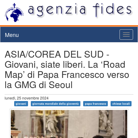
Menu
Toggl
naviga
ASIA/COREA DEL SUD -
Giovani, siate liberi. La ‘Road
Map’ di Papa Francesco verso
la GMG di Seoul
lunedì, 25 novembre 2024
giovani
giornata mondiale della gioventù
papa francesco
chiese locali