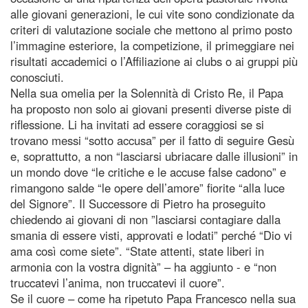
alle giovani generazioni, le cui vite sono condizionate da
criteri di valutazione sociale che mettono al primo posto
l’immagine esteriore, la competizione, il primeggiare nei
risultati accademici o l’Affiliazione ai clubs o ai gruppi più
conosciuti.
Nella sua omelia per la Solennità di Cristo Re, il Papa
ha proposto non solo ai giovani presenti diverse piste di
riflessione. Li ha invitati ad essere coraggiosi se si
trovano messi “sotto accusa” per il fatto di seguire Gesù
e, soprattutto, a non “lasciarsi ubriacare dalle illusioni” in
un mondo dove “le critiche e le accuse false cadono” e
rimangono salde “le opere dell’amore” fiorite “alla luce
del Signore”. Il Successore di Pietro ha proseguito
chiedendo ai giovani di non ”lasciarsi contagiare dalla
smania di essere visti, approvati e lodati” perché “Dio vi
ama così come siete”. “State attenti, state liberi in
armonia con la vostra dignità” – ha aggiunto - e “non
truccatevi l’anima, non truccatevi il cuore”.
Se il cuore – come ha ripetuto Papa Francesco nella sua