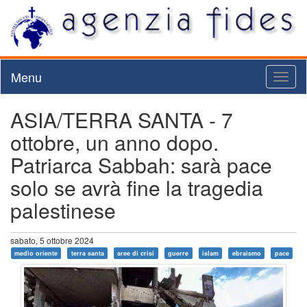
Menu
Toggl
naviga
ASIA/TERRA SANTA - 7
ottobre, un anno dopo.
Patriarca Sabbah: sarà pace
solo se avrà fine la tragedia
palestinese
sabato, 5 ottobre 2024
medio oriente
terra santa
aree di crisi
guerre
islam
ebraismo
pace