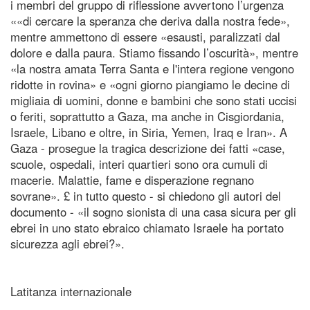
i membri del gruppo di riflessione avvertono l’urgenza
««di cercare la speranza che deriva dalla nostra fede»,
mentre ammettono di essere «esausti, paralizzati dal
dolore e dalla paura. Stiamo fissando l’oscurità», mentre
«la nostra amata Terra Santa e l'intera regione vengono
ridotte in rovina» e «ogni giorno piangiamo le decine di
migliaia di uomini, donne e bambini che sono stati uccisi
o feriti, soprattutto a Gaza, ma anche in Cisgiordania,
Israele, Libano e oltre, in Siria, Yemen, Iraq e Iran». A
Gaza - prosegue la tragica descrizione dei fatti «case,
scuole, ospedali, interi quartieri sono ora cumuli di
macerie. Malattie, fame e disperazione regnano
sovrane». £ in tutto questo - si chiedono gli autori del
documento - «il sogno sionista di una casa sicura per gli
ebrei in uno stato ebraico chiamato Israele ha portato
sicurezza agli ebrei?».
Latitanza internazionale