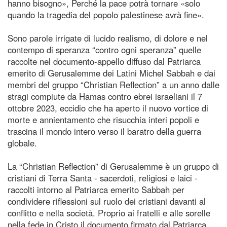
hanno bisogno», Perché la pace potrà tornare «solo
quando la tragedia del popolo palestinese avrà fine».
Sono parole irrigate di lucido realismo, di dolore e nel
contempo di speranza “contro ogni speranza” quelle
raccolte nel documento-appello diffuso dal Patriarca
emerito di Gerusalemme dei Latini Michel Sabbah e dai
membri del gruppo “Christian Reflection” a un anno dalle
stragi compiute da Hamas contro ebrei israeliani il 7
ottobre 2023, eccidio che ha aperto il nuovo vortice di
morte e annientamento che risucchia interi popoli e
trascina il mondo intero verso il baratro della guerra
globale.
La “Christian Reflection” di Gerusalemme è un gruppo di
cristiani di Terra Santa - sacerdoti, religiosi e laici -
raccolti intorno al Patriarca emerito Sabbah per
condividere riflessioni sul ruolo dei cristiani davanti al
conflitto e nella società. Proprio ai fratelli e alle sorelle
nella fede in Cristo il documento firmato dal Patriarca