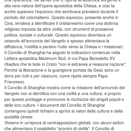
alla vera natura dell’opera apostolica della Chiesa, e così fa
anche superare l'equivoco che sembrava prevalere durante il
periodo del colonialismo. Questo equivoco, presente anche in
Cina, tendeva a identificare il cristianesimo come una dottrina
religiosa imposta da altre civiltà, con strumenti di pressione
politica, sociale o culturale. Questo equivoco diventava un
ostacolo all'annuncio del Vangelo e spesso alimentava la
diffidenza, l'ostilità e persino l'odio verso la Chiesa e i missionari.
Il Concilio di Shanghai ha seguito le indicazioni contenute nella
Lettera apostolica Maximum Illud, in cui Papa Benedetto XV
ribadiva che la fede in Cristo "non è estranea a nessuna nazione".
Perché la liberazione e la guarigione portata da Gesù sono un
dono per tutti e per ciascuno, come ripete sempre Papa
Francesco.
Il Concilio di Shanghai mostra come la missione dell'annuncio del
Vangelo non si identifica con una civiltà e una cultura, e proprio
per questo protegge e promuove le ricchezze dei singoli popoli e
delle loro culture. I documenti del Concilio di Shanghai
contengono quindi richiami a aprirsi ai valori della cultura e della
socialità cinese.
Viviamo in un'epoca di contrapposizioni globali, con alcuni settori
che alimentano il cosiddetto "scontro di civiltà". Il Concilio di