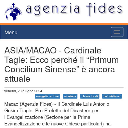
Menu
Toggl
naviga
ASIA/MACAO - Cardinale
Tagle: Ecco perché il “Primum
Concilium Sinense” è ancora
attuale
venerdì, 28 giugno 2024
evangelizzazione
missione
chiese locali
colonialismo
Macao (Agenzia Fides) - Il Cardinale Luis Antonio
Gokim Tiagle, Pro-Prefetto del Dicastero per
l’Evangelizzazione (Sezione per la Prima
Evangelizzazione e le nuove Chiese particolari) ha