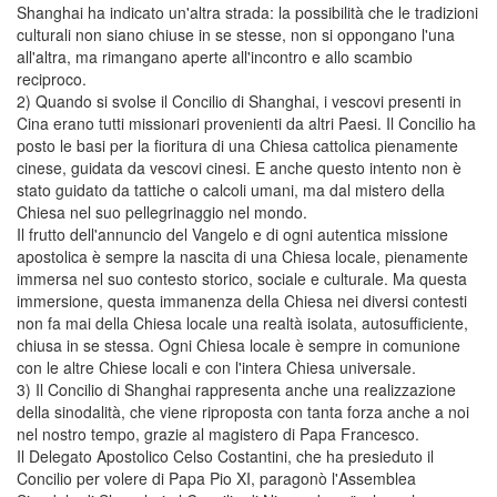
Shanghai ha indicato un'altra strada: la possibilità che le tradizioni
culturali non siano chiuse in se stesse, non si oppongano l'una
all'altra, ma rimangano aperte all'incontro e allo scambio
reciproco.
2) Quando si svolse il Concilio di Shanghai, i vescovi presenti in
Cina erano tutti missionari provenienti da altri Paesi. Il Concilio ha
posto le basi per la fioritura di una Chiesa cattolica pienamente
cinese, guidata da vescovi cinesi. E anche questo intento non è
stato guidato da tattiche o calcoli umani, ma dal mistero della
Chiesa nel suo pellegrinaggio nel mondo.
Il frutto dell'annuncio del Vangelo e di ogni autentica missione
apostolica è sempre la nascita di una Chiesa locale, pienamente
immersa nel suo contesto storico, sociale e culturale. Ma questa
immersione, questa immanenza della Chiesa nei diversi contesti
non fa mai della Chiesa locale una realtà isolata, autosufficiente,
chiusa in se stessa. Ogni Chiesa locale è sempre in comunione
con le altre Chiese locali e con l'intera Chiesa universale.
3) Il Concilio di Shanghai rappresenta anche una realizzazione
della sinodalità, che viene riproposta con tanta forza anche a noi
nel nostro tempo, grazie al magistero di Papa Francesco.
Il Delegato Apostolico Celso Costantini, che ha presieduto il
Concilio per volere di Papa Pio XI, paragonò l'Assemblea