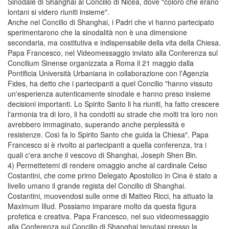
Sinodale di Shanghai al Concilio di Nicea, dove "coloro che erano
lontani si videro riuniti insieme".
Anche nel Concilio di Shanghai, i Padri che vi hanno partecipato
sperimentarono che la sinodalità non è una dimensione
secondaria, ma costitutiva e indispensabile della vita della Chiesa.
Papa Francesco, nel Videomessaggio inviato alla Conferenza sul
Concilium Sinense organizzata a Roma il 21 maggio dalla
Pontificia Università Urbaniana in collaborazione con l'Agenzia
Fides, ha detto che i partecipanti a quel Concilio "hanno vissuto
un'esperienza autenticamente sinodale e hanno preso insieme
decisioni importanti. Lo Spirito Santo li ha riuniti, ha fatto crescere
l'armonia tra di loro, li ha condotti su strade che molti tra loro non
avrebbero immaginato, superando anche perplessità e
resistenze. Così fa lo Spirito Santo che guida la Chiesa". Papa
Francesco si è rivolto ai partecipanti a quella conferenza, tra i
quali c'era anche il vescovo di Shanghai, Joseph Shen Bin.
4) Permettetemi di rendere omaggio anche al cardinale Celso
Costantini, che come primo Delegato Apostolico in Cina è stato a
livello umano il grande regista del Concilio di Shanghai.
Costantini, muovendosi sulle orme di Matteo Ricci, ha attuato la
Maximum Illud. Possiamo imparare molto da questa figura
profetica e creativa. Papa Francesco, nel suo videomessaggio
alla Conferenza sul Concilio di Shanghai tenutasi presso la