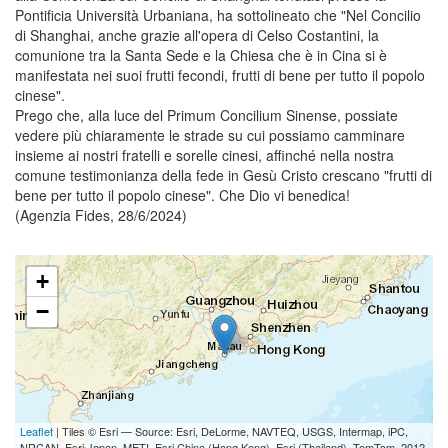
Pontificia Università Urbaniana, ha sottolineato che "Nel Concilio
di Shanghai, anche grazie all'opera di Celso Costantini, la
comunione tra la Santa Sede e la Chiesa che è in Cina si è
manifestata nei suoi frutti fecondi, frutti di bene per tutto il popolo
cinese".
Prego che, alla luce del Primum Concilium Sinense, possiate
vedere più chiaramente le strade su cui possiamo camminare
insieme ai nostri fratelli e sorelle cinesi, affinché nella nostra
comune testimonianza della fede in Gesù Cristo crescano "frutti di
bene per tutto il popolo cinese". Che Dio vi benedica!
(Agenzia Fides, 28/6/2024)
+
−
Leaflet
| Tiles © Esri — Source: Esri, DeLorme, NAVTEQ, USGS, Intermap, iPC,
NRCAN, Esri Japan, METI, Esri China (Hong Kong), Esri (Thailand), TomTom, 2012