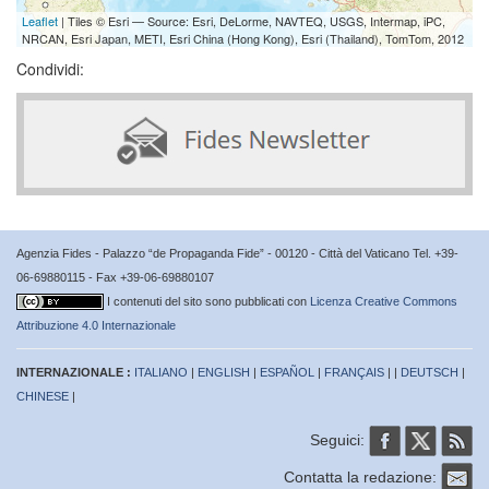
Leaflet
| Tiles © Esri — Source: Esri, DeLorme, NAVTEQ, USGS, Intermap, iPC,
NRCAN, Esri Japan, METI, Esri China (Hong Kong), Esri (Thailand), TomTom, 2012
Condividi:
Agenzia Fides - Palazzo “de Propaganda Fide” - 00120 - Città del Vaticano Tel. +39-
06-69880115 - Fax +39-06-69880107
I contenuti del sito sono pubblicati con
Licenza Creative Commons
Attribuzione 4.0 Internazionale
INTERNAZIONALE :
ITALIANO
|
ENGLISH
|
ESPAÑOL
|
FRANÇAIS
| |
DEUTSCH
|
CHINESE
|
Seguici:
Contatta la redazione: