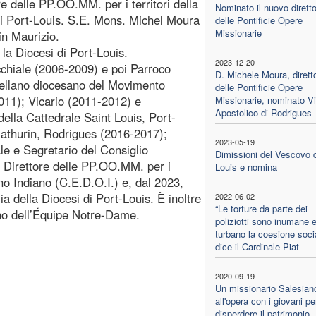
re delle PP.OO.MM. per i territori della
Nominato il nuovo dirett
di Port-Louis. S.E. Mons. Michel Moura
delle Pontificie Opere
Missionarie
in Maurizio.
 la Diocesi di Port-Louis.
2023-12-20
occhiale (2006-2009) e poi Parroco
D. Michele Moura, dirett
ellano diocesano del Movimento
delle Pontificie Opere
011); Vicario (2011-2012) e
Missionarie, nominato Vi
Apostolico di Rodrigues
lla Cattedrale Saint Louis, Port-
athurin, Rodrigues (2016-2017);
2023-05-19
ale e Segretario del Consiglio
Dimissioni del Vescovo d
o Direttore delle PP.OO.MM. per i
Louis e nomina
no Indiano (C.E.D.O.I.) e, dal 2023,
ia della Diocesi di Port-Louis. È inoltre
2022-06-02
“Le torture da parte dei
no dell’Équipe Notre-Dame.
poliziotti sono inumane 
turbano la coesione soci
dice il Cardinale Piat
2020-09-19
Un missionario Salesian
all'opera con i giovani p
disperdere il patrimonio