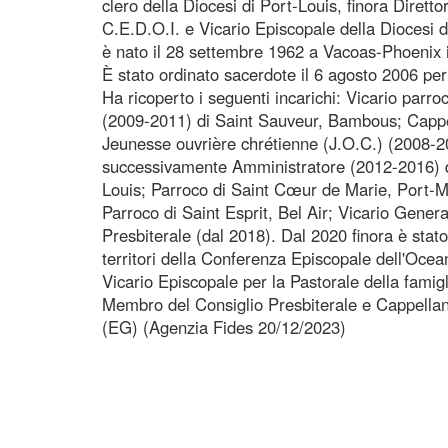
clero della Diocesi di Port-Louis, finora Diretto
C.E.D.O.I. e Vicario Episcopale della Diocesi 
è nato il 28 settembre 1962 a Vacoas-Phoenix 
È stato ordinato sacerdote il 6 agosto 2006 per
Ha ricoperto i seguenti incarichi: Vicario parr
(2009-2011) di Saint Sauveur, Bambous; Capp
Jeunesse ouvrière chrétienne (J.O.C.) (2008-2
successivamente Amministratore (2012-2016) de
Louis; Parroco di Saint Cœur de Marie, Port-M
Parroco di Saint Esprit, Bel Air; Vicario Gener
Presbiterale (dal 2018). Dal 2020 finora è stat
territori della Conferenza Episcopale dell'Ocea
Vicario Episcopale per la Pastorale della famigl
Membro del Consiglio Presbiterale e Cappella
(EG) (Agenzia Fides 20/12/2023)