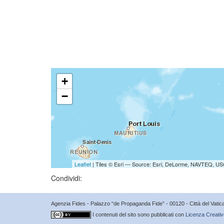
+
−
Leaflet
| Tiles © Esri — Source: Esri, DeLorme, NAVTEQ, USG
Condividi:
Agenzia Fides - Palazzo “de Propaganda Fide” - 00120 - Città del Vat
I contenuti del sito sono pubblicati con
Licenza Creativ