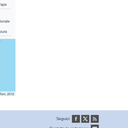
 Papa
ionale
oura
mTom, 2012
Seguici: