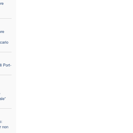
ore
ore
cario
i Port-
e
ale”
o:
er non