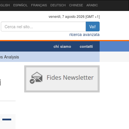
GLISH
ESPAÑOL
FRANÇAIS
DEUTSCH
CHINESE
ARABIC
venerdì, 7 agosto 2026 [GMT +1]
Vai!
ricerca avanzata
chi siamo
contatti
s Analysis
i