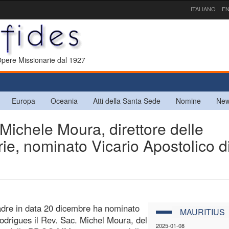
ITALIANO
EN
 Opere Missionarie dal 1927
Europa
Oceania
Atti della Santa Sede
Nomine
New
chele Moura, direttore delle
ie, nominato Vicario Apostolico d
Padre in data 20 dicembre ha nominato
MAURITIUS
Rodrigues il Rev. Sac. Michel Moura, del
2025-01-08