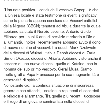
“Una nota positiva – conclude il vescovo Gopep - è che
la Chiesa locale è stata testimone di eventi significativi
come la plenaria appena conclusa dei Vescovi cattolici
della Nigeria (CBCN) tenutasi ad Abuja durante la quale
abbiamo salutato il Nunzio uscente, Antonio Guido
Filipazzi per i suoi 6 anni di servizio meritorio a Dio e
all'umanità. Inoltre, recentemente abbiamo avuto il dono
di nuove nomine di vescovi: tra questi Mark Nzukwein
della diocesi di Wukari, Habila Daboh diocesi di Zaria,
Simon Okezuo, diocesi di Ahiara. Abbiamo visto anche il
nascere di una nuova diocesi, quella di Katsina, con la
nomina del suo primo vescovo, Geral Musa. Siamo
molto grati a Papa Francesco per la sua magnanimità e
generosità di spirito.”
Nonostante ciò, la continua situazione di insicurezza
generale con attacchi, uccisioni o rapimenti di sacerdoti
e religiosi è allarmante. Tra quelle più recenti l'uccisione
e il rogo di un giovane seminarista nella diocesi di