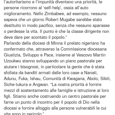
l’autoritarismo e l’impunità diventano una priorità, le
persone ricorrono al ‘self-help’, ossia all’auto
miglioramento. Nello Zimbabwe, ad esempio, nessuno
sapeva che un giorno Robert Mugabe sarebbe stato
destituito in modo pacifico, senza che nessuno sparasse
o perdesse la vita. Il punto è che la classe dirigente non
deve dare per scontato il popolo.”
Parlando della diocesi di Minna il prelato nigeriano ha
confermato che, attraverso la Commissione diocesana
Giustizia, Sviluppo e Pace, insieme al Vescovo Martin
Uzoukwu stanno sviluppando un piano pastorale per
aiutare i bisognosi, in particolare la gente che è stata
sfollata da banditi armati dalle loro case a Nanati,
Adunu, Fuka, Ishau, Comunità di Kwagana, Abolo, Sikiti,
Siche-tukura e Angwan. “La nostra priorità è fornire
mezzi di sostentamento alle famiglie e istruzione ai loro
figli. Stiamo anche costruendo un centro pastorale per
farne un punto di incontro per il popolo di Dio nella
diocesi e fornire alloggio alle persone vulnerabili le cui
vite sono in pericolo.”