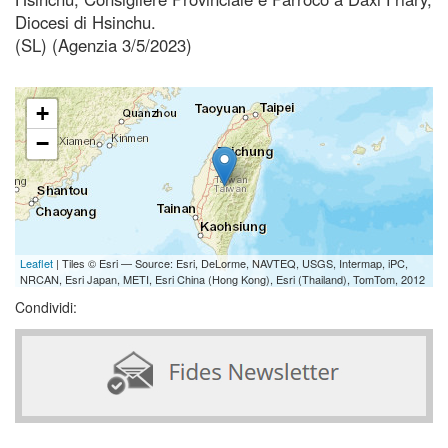
Diocesi di Hsinchu.
(SL) (Agenzia 3/5/2023)
+
−
Leaflet
| Tiles © Esri — Source: Esri, DeLorme, NAVTEQ, USGS, Intermap, iPC,
NRCAN, Esri Japan, METI, Esri China (Hong Kong), Esri (Thailand), TomTom, 2012
Condividi: