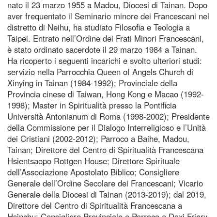
nato il 23 marzo 1955 a Madou, Diocesi di Tainan. Dopo
aver frequentato il Seminario minore dei Francescani nel
distretto di Neihu, ha studiato Filosofia e Teologia a
Taipei. Entrato nell’Ordine dei Frati Minori Francescani,
è stato ordinato sacerdote il 29 marzo 1984 a Tainan.
Ha ricoperto i seguenti incarichi e svolto ulteriori studi:
servizio nella Parrocchia Queen of Angels Church di
Xinying in Tainan (1984-1992); Provinciale della
Provincia cinese di Taiwan, Hong Kong e Macao (1992-
1998); Master in Spiritualità presso la Pontificia
Università Antonianum di Roma (1998-2002); Presidente
della Commissione per il Dialogo Interreligioso e l’Unità
dei Cristiani (2002-2012); Parroco a Baihe, Madou,
Tainan; Direttore del Centro di Spiritualità Francescana
Hsientsaopo Rottgen House; Direttore Spirituale
dell’Associazione Apostolato Biblico; Consigliere
Generale dell’Ordine Secolare dei Francescani; Vicario
Generale della Diocesi di Tainan (2013-2019); dal 2019,
Direttore del Centro di Spiritualità Francescana a
Hsinchu; Consigliere Provinciale e Parroco a Daxi Friary,