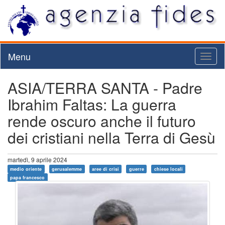
Menu
Toggl
naviga
ASIA/TERRA SANTA - Padre
Ibrahim Faltas: La guerra
rende oscuro anche il futuro
dei cristiani nella Terra di Gesù
martedì, 9 aprile 2024
medio oriente
gerusalemme
aree di crisi
guerre
chiese locali
papa francesco