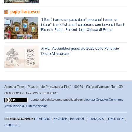
papa francesco
“I Santi hanno un passato e i peccatori hanno un
futuro”. I cattolici cinesi celebrano con fervore i Santi
Pietro e Paolo, Patroni della Chiesa di Roma
Al via l’Assemblea generale 2026 delle Pontificie
Opere Missionarie
Agenzia Fides - Palazzo “de Propaganda Fide” - 00120 - Città del Vaticano Tel. +39-
06-69880115 - Fax +39-06-69880107
I contenuti del sito sono pubblicati con
Licenza Creative Commons
Attribuzione 4.0 Internazionale
INTERNAZIONALE :
ITALIANO
|
ENGLISH
|
ESPAÑOL
|
FRANÇAIS
| |
DEUTSCH
|
CHINESE
|