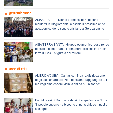
gerusalemme
ASIA/ISRAELE - Niente permessi per i docenti
residenti in Cisgiordania: a rischio il prossimo anno
accademico delle scuole cristiane a Gerusalemme
ASIA/TERRA SANTA - Gruppo ecumenico: cosa rende
possibile e importante il “rimanere” dei cristiani nella
terra di Gesù, sfigurata dal terrore
aree di crisi
AMERICA/CUBA - Caritas continua la distribuzione
degli aiuti umanitari: “Non possiamo raggiungere tutti,
ma vogliamo essere vicini a chi ha più bisogno”
L’arcidiocesi di Bogotá porta aiuti e speranza a Cuba:
“Il popolo cubano ha bisogno di noi e chiede il nostro
sostegno”