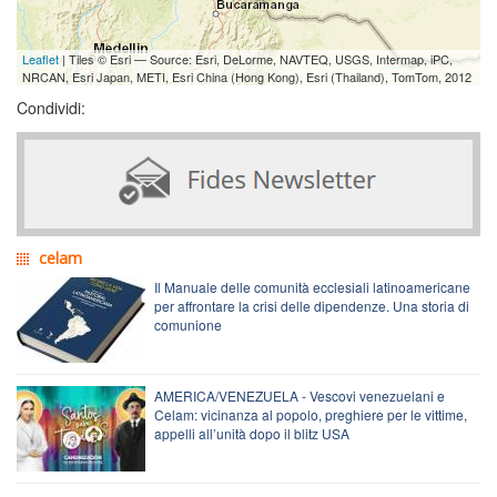
Leaflet
| Tiles © Esri — Source: Esri, DeLorme, NAVTEQ, USGS, Intermap, iPC,
NRCAN, Esri Japan, METI, Esri China (Hong Kong), Esri (Thailand), TomTom, 2012
Condividi:
celam
Il Manuale delle comunità ecclesiali latinoamericane
per affrontare la crisi delle dipendenze. Una storia di
comunione
AMERICA/VENEZUELA - Vescovi venezuelani e
Celam: vicinanza al popolo, preghiere per le vittime,
appelli all’unità dopo il blitz USA