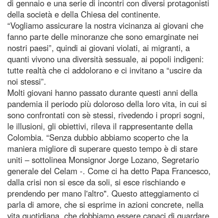
di gennaio e una serie di incontri con diversi protagonisti
della società e della Chiesa del continente.
“Vogliamo assicurare la nostra vicinanza ai giovani che
fanno parte delle minoranze che sono emarginate nei
nostri paesi”, quindi ai giovani violati, ai migranti, a
quanti vivono una diversità sessuale, ai popoli indigeni:
tutte realtà che ci addolorano e ci invitano a “uscire da
noi stessi”.
Molti giovani hanno passato durante questi anni della
pandemia il periodo più doloroso della loro vita, in cui si
sono confrontati con sè stessi, rivedendo i propri sogni,
le illusioni, gli obiettivi, rileva il rappresentante della
Colombia. “Senza dubbio abbiamo scoperto che la
maniera migliore di superare questo tempo è di stare
uniti – sottolinea Monsignor Jorge Lozano, Segretario
generale del Celam -. Come ci ha detto Papa Francesco,
dalla crisi non si esce da soli, si esce rischiando e
prendendo per mano l'altro". Questo atteggiamento ci
parla di amore, che si esprime in azioni concrete, nella
vita quotidiana, che dobbiamo essere capaci di guardare