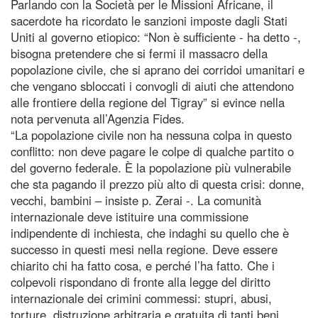
Parlando con la Società per le Missioni Africane, il
sacerdote ha ricordato le sanzioni imposte dagli Stati
Uniti al governo etiopico: “Non è sufficiente - ha detto -,
bisogna pretendere che si fermi il massacro della
popolazione civile, che si aprano dei corridoi umanitari e
che vengano sbloccati i convogli di aiuti che attendono
alle frontiere della regione del Tigray” si evince nella
nota pervenuta all’Agenzia Fides.
“La popolazione civile non ha nessuna colpa in questo
conflitto: non deve pagare le colpe di qualche partito o
del governo federale. È la popolazione più vulnerabile
che sta pagando il prezzo più alto di questa crisi: donne,
vecchi, bambini – insiste p. Zerai -. La comunità
internazionale deve istituire una commissione
indipendente di inchiesta, che indaghi su quello che è
successo in questi mesi nella regione. Deve essere
chiarito chi ha fatto cosa, e perché l’ha fatto. Che i
colpevoli rispondano di fronte alla legge del diritto
internazionale dei crimini commessi: stupri, abusi,
torture, distruzione arbitraria e gratuita di tanti beni