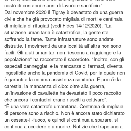
costruiti con anni e anni di lavoro e sacrificio.”
Dal novembre 2020 il Tigray è devastato da una guerra
civile che ha già provocato migliaia di morti e centinaia
di migliaia di rifugiati (vedi Fides 14/12/2020). “La
situazione umanitaria è catastrofica, la gente sta
soffrendo la fame. Tante infrastrutture sono andate
distrutte. I movimenti da una località all’altra non sono
facili. Gli aiuti umanitari non riescono a raggiungere la
popolazione” ha raccontato il sacerdote. “Inoltre, con gli
ospedali danneggiati e la mancanza di farmaci, diventa
ingestibile anche la pandemia di Covid, per la quale non
è garantita la minima assistenza sanitaria. E poi c’è la
carestia, la mancanza di cibo: oltre alla guerra,
un’invasione di cavallette ha devastato il poco raccolto
che ancora i contadini erano riusciti a coltivare”.
“È una vera catastrofe umanitaria. Centinaia di migliaia
di persone sono a rischio. Non è ancora stato dichiarato
un cessate-il-fuoco, e quindi si continua a sparare, si
continua a uccidere e a morire. Notizie che trapelano a