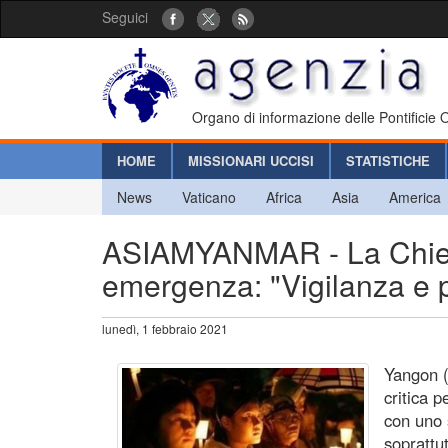
Seguici
Organo di informazione delle Pontificie
HOME
MISSIONARI UCCISI
STATISTICHE
News
Vaticano
Africa
Asia
America
ASIAMYANMAR - La Chiesa 
emergenza: "Vigilanza e 
lunedì, 1 febbraio 2021
Yangon (
critica p
con uno 
soprattu