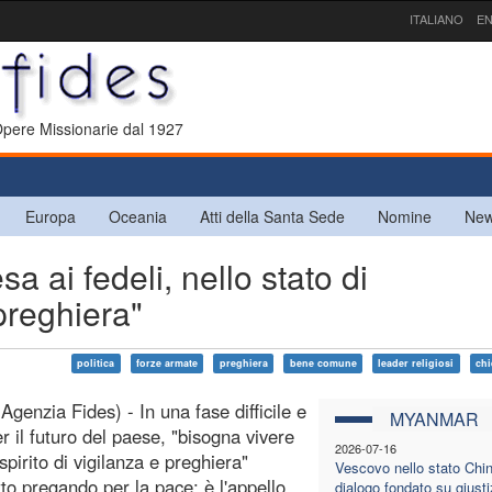
ITALIANO
EN
 Opere Missionarie dal 1927
Europa
Oceania
Atti della Santa Sede
Nomine
New
ai fedeli, nello stato di
preghiera"
politica
forze armate
preghiera
bene comune
leader religiosi
chi
Agenzia Fides) - In una fase difficile e
MYANMAR
er il futuro del paese, "bisogna vivere
2026-07-16
spirito di vigilanza e preghiera"
Vescovo nello stato Chin:
tto pregando per la pace: è l'appello
dialogo fondato su giusti