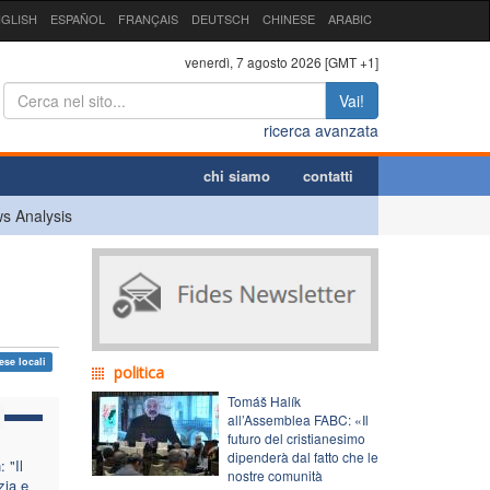
GLISH
ESPAÑOL
FRANÇAIS
DEUTSCH
CHINESE
ARABIC
venerdì, 7 agosto 2026 [GMT +1]
Vai!
ricerca avanzata
chi siamo
contatti
s Analysis
ese locali
politica
Tomáš Halík
all’Assemblea FABC: «Il
futuro del cristianesimo
dipenderà dal fatto che le
 "Il
nostre comunità
zia e