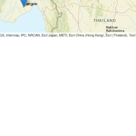
S, Intermap, iPC, NRCAN, Esri Japan, METI, Esri China (Hong Kong), Esri (Thailand), To