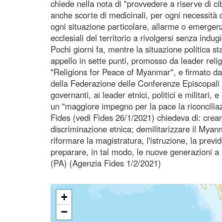
chiede nella nota di "provvedere a riserve di ci
anche scorte di medicinali, per ogni necessità de
ogni situazione particolare, allarme o emergen
ecclesiali del territorio a rivolgersi senza in
Pochi giorni fa, mentre la situazione politica st
appello in sette punti, promosso da leader reli
"Religions for Peace of Myanmar", e firmato 
della Federazione delle Conferenze Episcopali de
governanti, ai leader etnici, politici e militari,
un "maggiore impegno per la pace la riconciliazi
Fides (vedi Fides 26/1/2021) chiedeva di: crea
discriminazione etnica; demilitarizzare il Myanm
riformare la magistratura, l'istruzione, la previ
preparare, in tal modo, le nuove generazioni a 
(PA) (Agenzia Fides 1/2/2021)
+
−