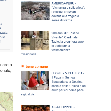
AMERICA/PERÙ -
“Vicinanza e solidarietà”:
i vescovi peruviani
davanti alla tragedia
aerea di Nazca
 a
a
zzata
200 anni di "Rosario
n le
Vivente". Cardinale
l
Tagle: la preghiera apre
le porte per la
testimonianza
missionaria
nuare a
bene comune
ionale;
LEONE XIV IN AFRICA -
Il Papa in Guinea
Equatoriale: la Dottrina
sociale della Chiesa è un
aiuto per chi cerca pace
e giustizia
ASIA/FILIPPINE -