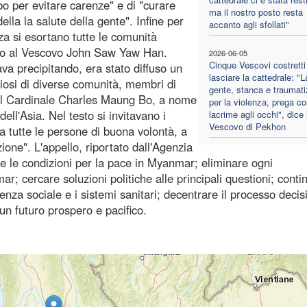
bo per evitare carenze" e di "curare
ma il nostro posto resta
lla la salute della gente". Infine per
accanto agli sfollati"
za si esortano tutte le comunità
dugio al Vescovo John Saw Yaw Han.
2026-06-05
Cinque Vescovi costretti
ava precipitando, era stato diffuso un
lasciare la cattedrale: "L
giosi di diverse comunità, membri di
gente, stanca e traumati
dal Cardinale Charles Maung Bo, a nome
per la violenza, prega co
ll'Asia. Nel testo si invitavano i
lacrime agli occhi", dice i
Vescovo di Pekhon
 e a tutte le persone di buona volontà, a
one". L'appello, riportato dall'Agenzia
re le condizioni per la pace in Myanmar; eliminare ogni
ar; cercare soluzioni politiche alle principali questioni; conti
denza sociale e i sistemi sanitari; decentrare il processo decis
un futuro prospero e pacifico.