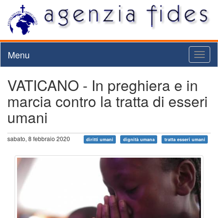
Menu
Toggl
naviga
VATICANO - In preghiera e in
marcia contro la tratta di esseri
umani
sabato, 8 febbraio 2020
diritti umani
dignità umana
tratta esseri umani