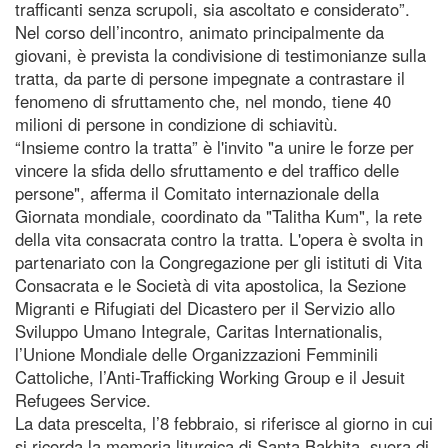
trafficanti senza scrupoli, sia ascoltato e considerato”.
Nel corso dell’incontro, animato principalmente da
giovani, è prevista la condivisione di testimonianze sulla
tratta, da parte di persone impegnate a contrastare il
fenomeno di sfruttamento che, nel mondo, tiene 40
milioni di persone in condizione di schiavitù.
“Insieme contro la tratta” è l'invito "a unire le forze per
vincere la sfida dello sfruttamento e del traffico delle
persone", afferma il Comitato internazionale della
Giornata mondiale, coordinato da "Talitha Kum", la rete
della vita consacrata contro la tratta. L'opera è svolta in
partenariato con la Congregazione per gli istituti di Vita
Consacrata e le Società di vita apostolica, la Sezione
Migranti e Rifugiati del Dicastero per il Servizio allo
Sviluppo Umano Integrale, Caritas Internationalis,
l’Unione Mondiale delle Organizzazioni Femminili
Cattoliche, l’Anti-Trafficking Working Group e il Jesuit
Refugees Service.
La data prescelta, l’8 febbraio, si riferisce al giorno in cui
si ricorda la memoria liturgica di Santa Bakhita, suora di