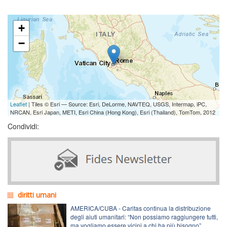
+
−
Leaflet
| Tiles © Esri — Source: Esri, DeLorme, NAVTEQ, USGS, Intermap, iPC,
NRCAN, Esri Japan, METI, Esri China (Hong Kong), Esri (Thailand), TomTom, 2012
Condividi:
diritti umani
AMERICA/CUBA - Caritas continua la distribuzione
degli aiuti umanitari: “Non possiamo raggiungere tutti,
ma vogliamo essere vicini a chi ha più bisogno”