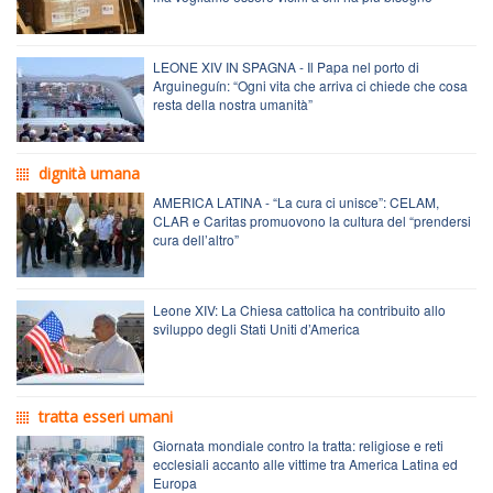
LEONE XIV IN SPAGNA - Il Papa nel porto di
Arguineguín: “Ogni vita che arriva ci chiede che cosa
resta della nostra umanità”
dignità umana
AMERICA LATINA - “La cura ci unisce”: CELAM,
CLAR e Caritas promuovono la cultura del “prendersi
cura dell’altro”
Leone XIV: La Chiesa cattolica ha contribuito allo
sviluppo degli Stati Uniti d’America
tratta esseri umani
Giornata mondiale contro la tratta: religiose e reti
ecclesiali accanto alle vittime tra America Latina ed
Europa