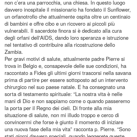
non c’era una parrocchia, una chiesa. In questo luogo
davvero inospitale il missionario ha fondato il Sunflower,
un orfanotrofio che attualmente ospita oltre un centinaio
di bambini e offre cibo e un ricovero ai piccoli più
vulnerabili. Il sacerdote finora si è dedicato alla cura
degli orfani dell'AIDS, dando loro speranza e istruzione
nel tentativo di contribuire alla ricostruzione dello
Zambia.
Per gravi motivi di salute, attualmente padre Pierre si
trova in Belgio e, consapevole delle sue condizioni, ha
raccontato a Fides gli ultimi giorni trascorsi nella savana
prima di partire per essere sottoposto ad un intervento
chirurgico nel suo paese natale. E ha consegnato una
sorta di testamento spirituale: “La nostra vita è nelle
mani di Dio e non sappiamo come o quando passeremo
la porta per il Regno dei cieli. Di fronte alla mia
situazione di salute, non mi illudo troppo e cerco di
convincermi che forse è giunto il momento di iniziare
una nuova fase della mia vita” racconta p. Pierre. “Sono
stati giorni davvero speciali, quando leggerete queste