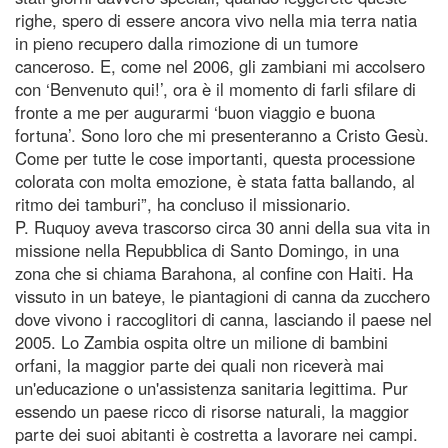
righe, spero di essere ancora vivo nella mia terra natia
in pieno recupero dalla rimozione di un tumore
canceroso. E, come nel 2006, gli zambiani mi accolsero
con ‘Benvenuto qui!’, ora è il momento di farli sfilare di
fronte a me per augurarmi ‘buon viaggio e buona
fortuna’. Sono loro che mi presenteranno a Cristo Gesù.
Come per tutte le cose importanti, questa processione
colorata con molta emozione, è stata fatta ballando, al
ritmo dei tamburi”, ha concluso il missionario.
P. Ruquoy aveva trascorso circa 30 anni della sua vita in
missione nella Repubblica di Santo Domingo, in una
zona che si chiama Barahona, al confine con Haiti. Ha
vissuto in un bateye, le piantagioni di canna da zucchero
dove vivono i raccoglitori di canna, lasciando il paese nel
2005. Lo Zambia ospita oltre un milione di bambini
orfani, la maggior parte dei quali non riceverà mai
un'educazione o un'assistenza sanitaria legittima. Pur
essendo un paese ricco di risorse naturali, la maggior
parte dei suoi abitanti è costretta a lavorare nei campi.