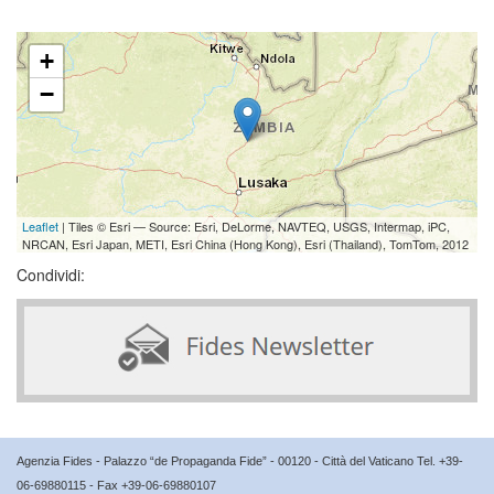
+
−
Leaflet
| Tiles © Esri — Source: Esri, DeLorme, NAVTEQ, USGS, Intermap, iPC,
NRCAN, Esri Japan, METI, Esri China (Hong Kong), Esri (Thailand), TomTom, 2012
Condividi:
Agenzia Fides - Palazzo “de Propaganda Fide” - 00120 - Città del Vaticano Tel. +39-
06-69880115 - Fax +39-06-69880107