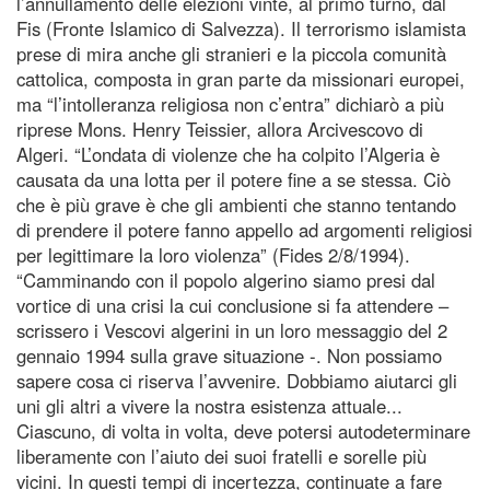
l’annullamento delle elezioni vinte, al primo turno, dal
Fis (Fronte Islamico di Salvezza). Il terrorismo islamista
prese di mira anche gli stranieri e la piccola comunità
cattolica, composta in gran parte da missionari europei,
ma “l’intolleranza religiosa non c’entra” dichiarò a più
riprese Mons. Henry Teissier, allora Arcivescovo di
Algeri. “L’ondata di violenze che ha colpito l’Algeria è
causata da una lotta per il potere fine a se stessa. Ciò
che è più grave è che gli ambienti che stanno tentando
di prendere il potere fanno appello ad argomenti religiosi
per legittimare la loro violenza” (Fides 2/8/1994).
“Camminando con il popolo algerino siamo presi dal
vortice di una crisi la cui conclusione si fa attendere –
scrissero i Vescovi algerini in un loro messaggio del 2
gennaio 1994 sulla grave situazione -. Non possiamo
sapere cosa ci riserva l’avvenire. Dobbiamo aiutarci gli
uni gli altri a vivere la nostra esistenza attuale...
Ciascuno, di volta in volta, deve potersi autodeterminare
liberamente con l’aiuto dei suoi fratelli e sorelle più
vicini. In questi tempi di incertezza, continuate a fare