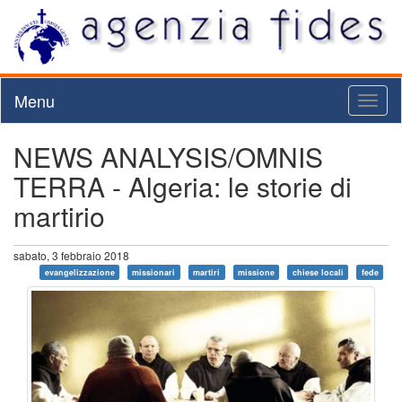
Menu
Toggl
naviga
NEWS ANALYSIS/OMNIS
TERRA - Algeria: le storie di
martirio
sabato, 3 febbraio 2018
evangelizzazione
missionari
martiri
missione
chiese locali
fede