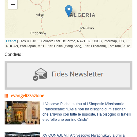
−
Leaflet
| Tiles © Esri — Source: Esri, DeLorme, NAVTEQ, USGS, Intermap, iPC,
NRCAN, Esri Japan, METI, Esri China (Hong Kong), Esri (Thailand), TomTom, 2012
Condividi:
evangelizzazione
Il Vescovo Pitchaimuthu al I Simposio Missionario
Francescano: “L’Asia non ha bisogno di missionari
che arrivino con tutte le risposte. Ha bisogno di fratelli
e sorelle che portino Cristo”
XV CONAJUM, l’Arcivescovo Nwachukwu a 6mila