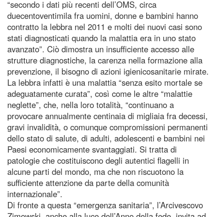
“secondo i dati più recenti dell’OMS, circa
duecentoventimila fra uomini, donne e bambini hanno
contratto la lebbra nel 2011 e molti dei nuovi casi sono
stati diagnosticati quando la malattia era in uno stato
avanzato”. Ciò dimostra un insufficiente accesso alle
strutture diagnostiche, la carenza nella formazione alla
prevenzione, il bisogno di azioni igienicosanitarie mirate.
La lebbra infatti è una malattia “senza esito mortale se
adeguatamente curata”, così come le altre “malattie
neglette”, che, nella loro totalità, “continuano a
provocare annualmente centinaia di migliaia fra decessi,
gravi invalidità, o comunque compromissioni permanenti
dello stato di salute, di adulti, adolescenti e bambini nei
Paesi economicamente svantaggiati. Si tratta di
patologie che costituiscono degli autentici flagelli in
alcune parti del mondo, ma che non riscuotono la
sufficiente attenzione da parte della comunità
internazionale”.
Di fronte a questa “emergenza sanitaria”, l’Arcivescovo
Zimowski, anche alla luce dell’Anno della fede, invita ad