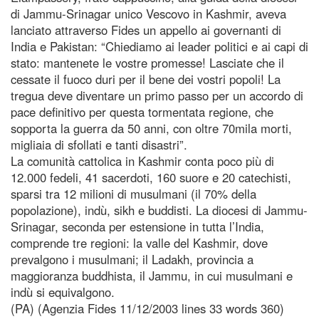
di Jammu-Srinagar unico Vescovo in Kashmir, aveva
lanciato attraverso Fides un appello ai governanti di
India e Pakistan: “Chiediamo ai leader politici e ai capi di
stato: mantenete le vostre promesse! Lasciate che il
cessate il fuoco duri per il bene dei vostri popoli! La
tregua deve diventare un primo passo per un accordo di
pace definitivo per questa tormentata regione, che
sopporta la guerra da 50 anni, con oltre 70mila morti,
migliaia di sfollati e tanti disastri”.
La comunità cattolica in Kashmir conta poco più di
12.000 fedeli, 41 sacerdoti, 160 suore e 20 catechisti,
sparsi tra 12 milioni di musulmani (il 70% della
popolazione), indù, sikh e buddisti. La diocesi di Jammu-
Srinagar, seconda per estensione in tutta l’India,
comprende tre regioni: la valle del Kashmir, dove
prevalgono i musulmani; il Ladakh, provincia a
maggioranza buddhista, il Jammu, in cui musulmani e
indù si equivalgono.
(PA) (Agenzia Fides 11/12/2003 lines 33 words 360)