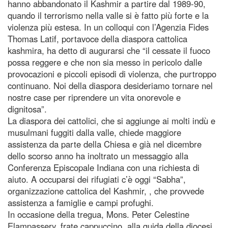
hanno abbandonato il Kashmir a partire dal 1989-90,
quando il terrorismo nella valle si è fatto più forte e la
violenza più estesa. In un colloqui con l’Agenzia Fides
Thomas Latif, portavoce della diaspora cattolica
kashmira, ha detto di augurarsi che “il cessate il fuoco
possa reggere e che non sia messo in pericolo dalle
provocazioni e piccoli episodi di violenza, che purtroppo
continuano. Noi della diaspora desideriamo tornare nel
nostre case per riprendere un vita onorevole e
dignitosa”.
La diaspora dei cattolici, che si aggiunge ai molti indù e
musulmani fuggiti dalla valle, chiede maggiore
assistenza da parte della Chiesa e già nel dicembre
dello scorso anno ha inoltrato un messaggio alla
Conferenza Episcopale Indiana con una richiesta di
aiuto. A occuparsi dei rifugiati c’è oggi “Sabha”,
organizzazione cattolica del Kashmir, , che provvede
assistenza a famiglie e campi profughi.
In occasione della tregua, Mons. Peter Celestine
Elampassery, frate cappuccino, alla guida della diocesi