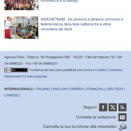
convivenza e di dialogo"
ASIA/VIETNAM - Da persona a persona: annuncio e
testimonianza della fede cattolica tra le etnie
minoritarie del Nord
Agenzia Fides - Palazzo “de Propaganda Fide” - 00120 - Città del Vaticano Tel. +39-
06-69880115 - Fax +39-06-69880107
I contenuti del sito sono pubblicati con
Licenza Creative Commons
Attribuzione 4.0 Internazionale
INTERNAZIONALE :
ITALIANO
|
ENGLISH
|
ESPAÑOL
|
FRANÇAIS
| |
DEUTSCH
|
CHINESE
|
Seguici:
Contatta la redazione:
Cancella la tua iscrizione alla newsletter: