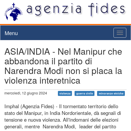
Menu
Toggl
naviga
ASIA/INDIA - Nel Manipur che
abbandona il partito di
Narendra Modi non si placa la
violenza interetnica
mercoledì, 12 giugno 2024
violenza
guerra civile
minoranze etniche
Imphal (Agenzia Fides) - Il tormentato territorio dello
stato del Manipur, in India Nordorientale, dà segnali di
tensione e nuova violenza. All'indomani delle elezioni
generali, mentre Narendra Modi, leader del partito