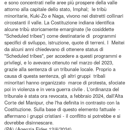
e sono concentrati nelle aree più prospere della valle
attorno alla capitale dello stato, Imphal; le tribù
minoritarie, Kuki-Zo e Naga, vivono nei distretti collinari
circostanti il valle. La Costituzione indiana identifica
alcune tribù storicamente emarginate (le cosiddette
"Scheduled tribes") come destinatarie di programmi
specifici di sviluppo, istruzione, quote di terreni. I Meitei
da alcuni anni chiedevano di ottenere status di
"Scheduled tribes", per accedere a questi programmi e
privilegi, e lo avevano ottenuto nel marzo del 2023,
grazie alla sentenza di un tribunale locale. Proprio a
causa di questa sentenza, gli altri gruppi tribali
minoritari hanno organizzato marce di protesta, sfociate
poi in violenza e in vera guerra civile . L'ordinanza del
tribunale è stata ora revocata, a febbraio 2024, dall'Alta
Corte del Manipur, che l'ha definita in contrasto con la
Costituzione. Sulla base di questo elemento fattuale -
affermano i gruppi cristiani - il conflitto si potrebbe e si
dovrebbe disinnescare.
(PA) (Agenzia Fides 12/6/2024)