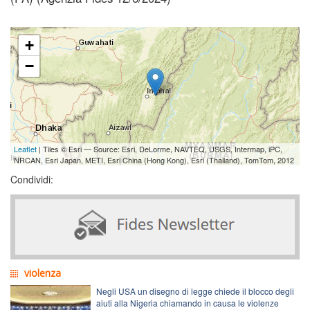
+
−
Leaflet
| Tiles © Esri — Source: Esri, DeLorme, NAVTEQ, USGS, Intermap, iPC,
NRCAN, Esri Japan, METI, Esri China (Hong Kong), Esri (Thailand), TomTom, 2012
Condividi:
violenza
Negli USA un disegno di legge chiede il blocco degli
aiuti alla Nigeria chiamando in causa le violenze