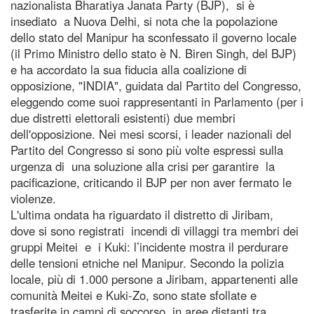
nazionalista Bharatiya Janata Party (BJP), si è
insediato a Nuova Delhi, si nota che la popolazione
dello stato del Manipur ha sconfessato il governo locale
(il Primo Ministro dello stato è N. Biren Singh, del BJP)
e ha accordato la sua fiducia alla coalizione di
opposizione, "INDIA", guidata dal Partito del Congresso,
eleggendo come suoi rappresentanti in Parlamento (per i
due distretti elettorali esistenti) due membri
dell'opposizione. Nei mesi scorsi, i leader nazionali del
Partito del Congresso si sono più volte espressi sulla
urgenza di una soluzione alla crisi per garantire la
pacificazione, criticando il BJP per non aver fermato le
violenze.
L'ultima ondata ha riguardato il distretto di Jiribam,
dove si sono registrati incendi di villaggi tra membri dei
gruppi Meitei e i Kuki: l’incidente mostra il perdurare
delle tensioni etniche nel Manipur. Secondo la polizia
locale, più di 1.000 persone a Jiribam, appartenenti alle
comunità Meitei e Kuki-Zo, sono state sfollate e
trasferite in campi di soccorso, in aree distanti tra