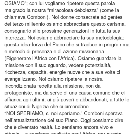
OSIAMO”; con lui vogliamo ripetere questa parola
malgrado la nostra “miracolosa debolezza” (come la
chiamava Comboni). Noi donne consacrate ad gentes
del terzo millennio osiamo abbracciare questo carisma,
consegnarlo alle prossime generazioni in tutta la sua
interezza. Noi osiamo abbracciare la sua metodologia:
questa idea-forza del Piano che si traduce in programma
e metodo di presenza e di azione missionaria
(Rigenerare l’Africa con l’Africa). Osiamo guardare la
missione con il suo sguardo, vedere potenzialità,
ricchezza, capacità, energie nuove che a sua volta ci
evangelizzano. Noi osiamo ripetere la nostra
incondizionata fedeltà alla missione, non da
protagoniste, ma da serve di una causa comune che ci
affianca agli ultimi, ai più poveri e abbandonati, a tutte le
situazioni di Nigrizia che ci circondano.
“NOI SPERIAMO, si noi speriamo.” Comboni sperava
nell’attualizzazione del suo Piano. Oggi possiamo dire
che è diventato realtà. Lo sentiamo ancora vivo e
attuale. Lo speriamo anzitutto per l’Africa, per questa