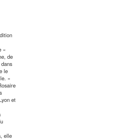
dition
e «
ne, de
s dans
e le
le. »
Rosaire
s
Lyon et
a
du
, elle