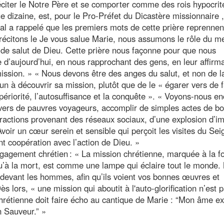
citer le Notre Père et se comporter comme des rois hypocrit
e dizaine, est, pour le Pro-Préfet du Dicastère missionnaire 
nal a rappelé que les premiers mots de cette prière reprennen
 récitons le Je vous salue Marie, nous assumons le rôle du 
de salut de Dieu. Cette prière nous façonne pour que nous
d’aujourd’hui, en nous rapprochant des gens, en leur affirm
mission. » « Nous devons être des anges du salut, et non de l
acun à découvrir sa mission, plutôt que de le « égarer vers de 
supériorité, l’autosuffisance et la conquête ». « Voyons-nous e
vers de pauvres voyageurs, accomplir de simples actes de bo
stractions provenant des réseaux sociaux, d’une explosion d’i
voir un cœur serein et sensible qui perçoit les visites du Sei
t coopération avec l’action de Dieu. »
ngagement chrétien : « La mission chrétienne, marquée à la fo
qu’à la mort, est comme une lampe qui éclaire tout le monde.
e devant les hommes, afin qu’ils voient vos bonnes œuvres et
Dès lors, « une mission qui aboutit à l'auto-glorification n’est 
rétienne doit faire écho au cantique de Marie : “Mon âme ex
n Sauveur.” »