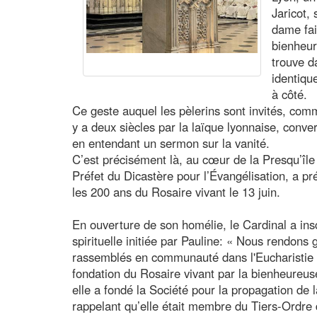
Jaricot,
dame fai
bienheur
trouve d
identiqu
à côté.
Ce geste auquel les pèlerins sont invités, comm
y a deux siècles par la laïque lyonnaise, conve
en entendant un sermon sur la vanité.
C’est précisément là, au cœur de la Presqu’île 
Préfet du Dicastère pour l’Évangélisation, a p
les 200 ans du Rosaire vivant le 13 juin.
En ouverture de son homélie, le Cardinal a inscr
spirituelle initiée par Pauline: « Nous rendons
rassemblés en communauté dans l'Eucharistie à
fondation du Rosaire vivant par la bienheureuse
elle a fondé la Société pour la propagation de l
rappelant qu’elle était membre du Tiers-Ordre 