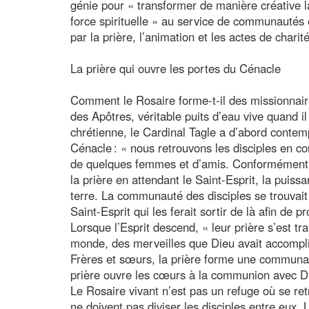
génie pour « transformer de manière créative 
force spirituelle » au service de communautés 
par la prière, l’animation et les actes de charité
La prière qui ouvre les portes du Cénacle
Comment le Rosaire forme-t-il des missionnaire
des Apôtres, véritable puits d’eau vive quand il 
chrétienne, le Cardinal Tagle a d’abord conte
Cénacle : « nous retrouvons les disciples en 
de quelques femmes et d’amis. Conformément a
la prière en attendant le Saint-Esprit, la puiss
terre. La communauté des disciples se trouvait
Saint-Esprit qui les ferait sortir de là afin de p
Lorsque l’Esprit descend, « leur prière s’est 
monde, des merveilles que Dieu avait accomplie
Frères et sœurs, la prière forme une communaut
prière ouvre les cœurs à la communion avec Die
Le Rosaire vivant n’est pas un refuge où se retr
ne doivent pas diviser les disciples entre eux