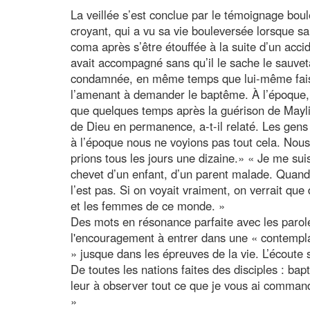
La veillée s’est conclue par le témoignage bou
croyant, qui a vu sa vie bouleversée lorsque sa
coma après s’être étouffée à la suite d’un acc
avait accompagné sans qu’il le sache le sauve
condamnée, en même temps que lui-même faisait
l’amenant à demander le baptême. À l’époque, il
que quelques temps après la guérison de Maylin
de Dieu en permanence, a-t-il relaté. Les gens 
à l’époque nous ne voyions pas tout cela. Nou
prions tous les jours une dizaine.» « Je me su
chevet d’un enfant, d’un parent malade. Quand o
l’est pas. Si on voyait vraiment, on verrait qu
et les femmes de ce monde. »
Des mots en résonance parfaite avec les parole
l'encouragement à entrer dans une « contemplat
» jusque dans les épreuves de la vie. L’écoute s
De toutes les nations faites des disciples : bap
leur à observer tout ce que je vous ai commandé
»