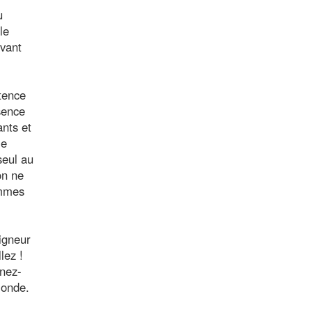
u
le
ivant
stence
sence
ants et
ie
seul au
on ne
ommes
igneur
lez !
enez-
monde.