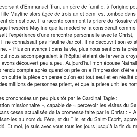
leversant d’Emmanuel Tran, un père de famille, à l’origine pe
 fille Mayline alors âgée de trois an et demi est tombée dans 
ident domestique. Il a raconté comment la prière du Rosaire v
tage inespéré Mayline que la médecine la considérait comme
 l’expérience d’une rencontre personnelle avec le Christ,
 ne connaissait pas Pauline Jaricot. Il ne découvrit son exi
e. « Plus on avançait dans la vie, plus nous sentions la pré
qui nous accompagnaient à l'hôpital étaient de fervents croy
s avons découvert peu à peu. Aujourd’hui mon épouse Nathal
is rendu compte après quand on prie on a l’impression d’être 
n quitte la pièce on pense qu’on est tout seul et en réalité 
e des millions de personnes prient, et que la prière unit les h
s prononcées un peu plus tôt par le Cardinal Tagle :
ion missionnaire », capable de « percevoir les visites du Se
ans cesse actualisée de la promesse faite par le Christ : « Al
tisez-les au nom du Père, et du Fils, et du Saint-Esprit, appr
. Et moi, je suis avec vous tous les jours jusqu’à la fin du 