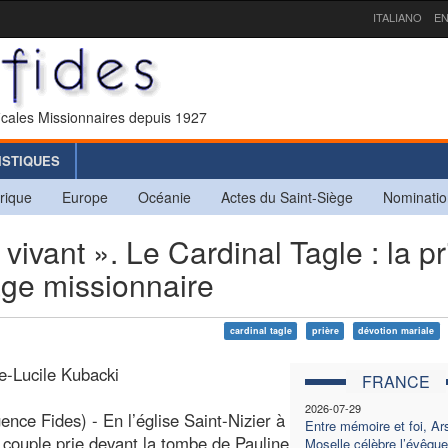
ITALIANO
EN
icales Missionnaires depuis 1927
ISTIQUES
rique
Europe
Océanie
Actes du Saint-Siège
Nominatio
ivant ». Le Cardinal Tagle : la pr
age missionnaire
cardinal tagle
prière
dévotion mariale
e-Lucile Kubacki
FRANCE
2026-07-29
ence Fides) - En l’église Saint-Nizier à
Entre mémoire et foi, Ars
 couple prie devant la tombe de Pauline
Moselle célèbre l’évêque