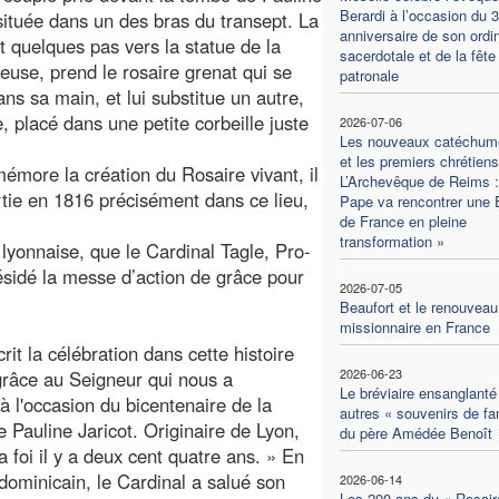
Berardi à l’occasion du 
 située dans un des bras du transept. La
anniversaire de son ordi
t quelques pas vers la statue de la
sacerdotale et de la fête
euse, prend le rosaire grenat qui se
patronale
ans sa main, et lui substitue un autre,
e, placé dans une petite corbeille juste
2026-07-06
Les nouveaux catéchum
et les premiers chrétiens
émore la création du Rosaire vivant, il
L’Archevêque de Reims :
rtie en 1816 précisément dans ce lieu,
Pape va rencontrer une 
de France en pleine
transformation »
lyonnaise, que le Cardinal Tagle, Pro-
résidé la messe d’action de grâce pour
2026-07-05
Beaufort et le renouveau
missionnaire en France
it la célébration dans cette histoire
2026-06-23
 grâce au Seigneur qui nous a
Le bréviaire ensanglanté 
 l'occasion du bicentenaire de la
autres « souvenirs de fa
 Pauline Jaricot. Originaire de Lyon,
du père Amédée Benoît
a foi il y a deux cent quatre ans. » En
dominicain, le Cardinal a salué son
2026-06-14
Les 200 ans du « Rosair