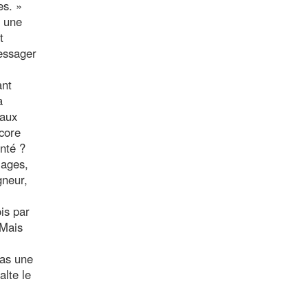
es. »
, une
t
messager
ant
a
faux
ncore
nté ?
mages,
gneur,
is par
 Mais
pas une
alte le