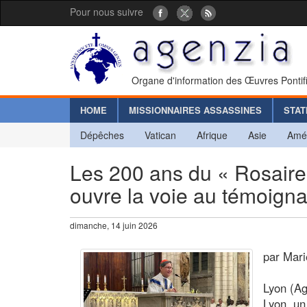
Pour nous suivre
Organe d'information des Œuvres Pontif
HOME
MISSIONNAIRES ASSASSINES
STAT
Dépêches
Vatican
Afrique
Asie
Amé
Les 200 ans du « Rosaire v
ouvre la voie au témoign
dimanche, 14 juin 2026
par Mari
Lyon (Ag
Lyon, un