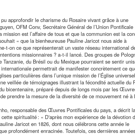
 pu approfondir le charisme du Rosaire vivant grâce à une
guyen, OFM Conv, Secrétaire Général de l’Union Pontificale
 mission est l’affaire de tous et que la communion est la con
 souhait « que la bienheureuse Pauline Jaricot nous aide à
ne-t-on ce que représenterait un vaste réseau international d
ntentions missionnaires ? a-t-il lancé. Des groupes de Polog
de Tanzanie, du Brésil ou du Mexique pourraient se sentir uni
internationale permettrait de manifester concrètement ce qu
ises particulières dans l’unique mission de l’Église universel
ne veillée de témoignages illustrant la fécondité actuelle du 
 du bicentenaire, préparé depuis de longs mois par les Œuvre
s de prendre la mesure de la diversité de ce mouvement né à 
ho, responsable des Œuvres Pontificales du pays, a décrit l
cette spiritualité : « D'après mon expérience de la dévotion 
Pauline Jaricot en 1826, dont nous célébrons cette année le
tique profondément enracinée. Toutefois, ces dernières années