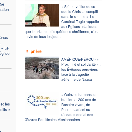
35e
« S’émerveiller de ce
nation
que le Christ accomplit
dans le silence ». Le
Cardinal Tagle rappelle
aux Églises asiatiques
que l’horizon de l’expérience chrétienne, c’est
la vie de tous les jours
ènes
.
 « Le
prière
Église
AMÉRIQUE/PÉROU - «
Proximité et solidarité » :
les Évêques péruviens
face à la tragédie
aérienne de Nazca
« Quinze charbons, un
brasier » : 200 ans de
et les
Rosaire vivant, de
mille »
Pauline Jaricot au
réseau mondial des
Œuvres Pontificales Missionnaires
e