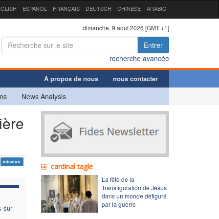
GLISH
ESPAÑOL
FRANÇAIS
DEUTSCH
CHINESE
ARABIC
dimanche, 9 août 2026 [GMT +1]
Entrer
recherche avancée
A propos de nous
nous contacter
ns
News Analysis
ière
mission
cardinal tagle
La fête de la
Transfiguration de Jésus
dans un monde défiguré
par la guerre
-sur-