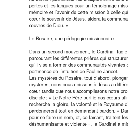
portes et les langues pour un témoignage missio
mémoire et l’avenir de cette mission à celle qui
cœur le souvenir de Jésus, aidera la communau
œuvres de Dieu. »
Le Rosaire, une pédagogie missionnaire
Dans un second mouvement, le Cardinal Tagle a 
parcourant les différentes prières qui structure
qu’il vise à former des communautés vivantes qui
pertinence de l’intuition de Pauline Jaricot.
Les mystères du Rosaire, tout d’abord, plongent 
mystères, nous nous unissons à Jésus à différen
cœur tandis que nous accomplissons notre propr
disciple : « Le Notre Père purifie nos cœurs af
recherche la gloire, la volonté et le Royaume 
pardonneront tout en demandant pardon. » Da
pour se faire un nom, et, ce faisant, traitent 
déshumanisante et violente », le Cardinal a mis 