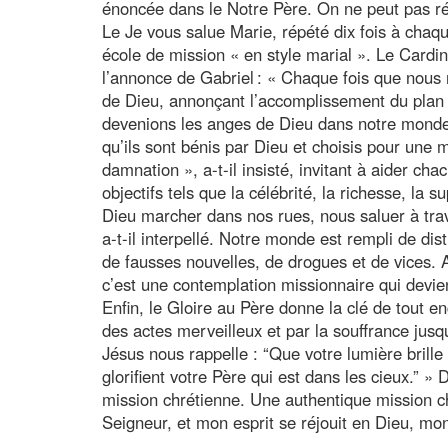
énoncée dans le Notre Père. On ne peut pas ré
Le Je vous salue Marie, répété dix fois à chaqu
école de mission « en style marial ». Le Cardi
l’annonce de Gabriel : « Chaque fois que nous
de Dieu, annonçant l’accomplissement du plan 
devenions les anges de Dieu dans notre monde 
qu’ils sont bénis par Dieu et choisis pour une 
damnation », a-t-il insisté, invitant à aider ch
objectifs tels que la célébrité, la richesse, la 
Dieu marcher dans nos rues, nous saluer à tra
a-t-il interpellé. Notre monde est rempli de di
de fausses nouvelles, de drogues et de vices. A
c’est une contemplation missionnaire qui devien
Enfin, le Gloire au Père donne la clé de tout e
des actes merveilleux et par la souffrance jus
Jésus nous rappelle : “Que votre lumière brill
glorifient votre Père qui est dans les cieux.” » 
mission chrétienne. Une authentique mission ch
Seigneur, et mon esprit se réjouit en Dieu, mo