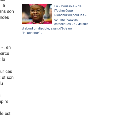
 la
La « boussole » de
dans son
l’Archevêque
Nwachukwu pour les «
andes
communicateurs
catholiques » : « Je suis
d’abord un disciple, avant d’être un
“influenceur” »
 », en
parce
 la
sur ces
t et son
du
i
mpire
le est