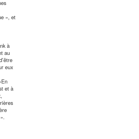
nes
e », et
Tnk à
nt au
d’être
ur eux
 «En
st et à
,
rières
ière
 ».