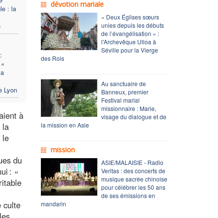
dévotion mariale
e : la
« Deux Églises sœurs
unies depuis les débuts
e
de l’évangélisation » :
l'Archevêque Ulloa à
Séville pour la Vierge
:
des Rois
 «
la
Au sanctuaire de
de Lyon
Banneux, premier
Festival marial
missionnaire : Marie,
aient à
visage du dialogue et de
 la
la mission en Asie
 le
mission
gues du
ASIE/MALAISIE - Radio
ui : «
Veritas : des concerts de
musique sacrée chinoise
itable
pour célébrer les 50 ans
de ses émissions en
 culte
mandarin
les