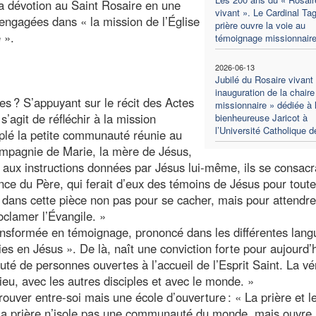
la dévotion au Saint Rosaire en une
vivant ». Le Cardinal Tagl
engagées dans « la mission de l’Église
prière ouvre la voie au
 ».
témoignage missionnair
2026-06-13
Jubilé du Rosaire vivant 
inauguration de la chaire
s ? S’appuyant sur le récit des Actes
missionnaire » dédiée à 
s’agit de réfléchir à la mission
bienheureuse Jaricot à
l’Université Catholique 
mplé la petite communauté réunie au
compagnie de Marie, la mère de Jésus,
ux instructions données par Jésus lui-même, ils se consacr
ance du Père, qui ferait d’eux des témoins de Jésus pour toute
 dans cette pièce non pas pour se cacher, mais pour attendre
roclamer l’Évangile. »
transformée en témoignage, prononcé dans les différentes lan
s en Jésus ». De là, naît une conviction forte pour aujourd’h
é de personnes ouvertes à l’accueil de l’Esprit Saint. La vér
u, avec les autres disciples et avec le monde. »
ouver entre-soi mais une école d’ouverture : « La prière et le
. La prière n’isole pas une communauté du monde, mais ouvre 