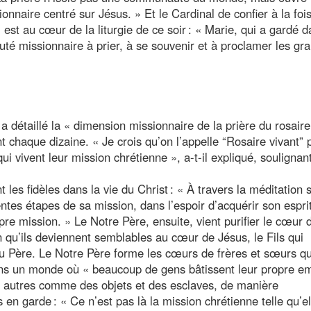
nnaire centré sur Jésus. » Et le Cardinal de confier à la fois
 est au cœur de la liturgie de ce soir : « Marie, qui a gardé 
té missionnaire à prier, à se souvenir et à proclamer les gr
détaillé la « dimension missionnaire de la prière du rosaire
nt chaque dizaine. « Je crois qu’on l’appelle “Rosaire vivant” 
 vivent leur mission chrétienne », a-t-il expliqué, soulignant
les fidèles dans la vie du Christ : « À travers la méditation 
tes étapes de sa mission, dans l’espoir d’acquérir son espri
e mission. » Le Notre Père, ensuite, vient purifier le cœur 
in qu’ils deviennent semblables au cœur de Jésus, le Fils qui
du Père. Le Notre Père forme les cœurs de frères et sœurs qu
ns un monde où « beaucoup de gens bâtissent leur propre e
les autres comme des objets et des esclaves, de manière
en garde : « Ce n’est pas là la mission chrétienne telle qu’el