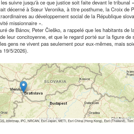
les suivre jusqu'à ce que justice soit faite devant le tribunal »
ait décerné à Sœur Veronika, à titre posthume, la Croix de P
xtraordinaires au développement social de la République slov
ivité missionnaire ».
ré de Bánov, Peter Čieško, a rappelé que les habitants de la
 de leur concitoyenne, et que le regard porté sur la figure de
 les gens ne vivent pas seulement pour eux-mêmes, mais soi
es 19/5/2026).
S, Intermap, iPC, NRCAN, Esri Japan, METI, Esri China (Hong Kong), Esri (Thailand), To