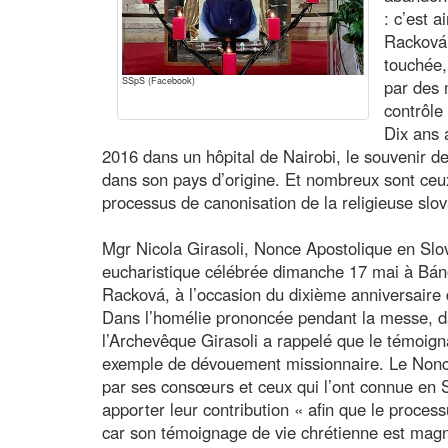
: c’est 
Racková,
touchée,
SSpS (Facebook)
par des 
contrôle
Dix ans 
2016 dans un hôpital de Nairobi, le souvenir d
dans son pays d’origine. Et nombreux sont ceux
processus de canonisation de la religieuse sl
Mgr Nicola Girasoli, Nonce Apostolique en Slova
eucharistique célébrée dimanche 17 mai à Báno
Racková, à l’occasion du dixième anniversaire 
Dans l’homélie prononcée pendant la messe, da
l’Archevêque Girasoli a rappelé que le témoign
exemple de dévouement missionnaire. Le Nonc
par ses consœurs et ceux qui l’ont connue en 
apporter leur contribution « afin que le process
car son témoignage de vie chrétienne est magnif