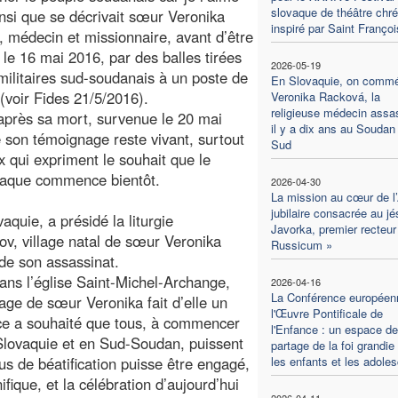
slovaque de théâtre chré
ainsi que se décrivait sœur Veronika
inspiré par Saint Françoi
 médecin et missionnaire, avant d’être
 le 16 mai 2016, par des balles tirées
2026-05-19
militaires sud-soudanais à un poste de
En Slovaquie, on comm
 (voir Fides 21/5/2016).
Veronika Racková, la
religieuse médecin assa
après sa mort, survenue le 20 mai
il y a dix ans au Soudan
e son témoignage reste vivant, surtout
Sud
 qui expriment le souhait que le
ovaque commence bientôt.
2026-04-30
La mission au cœur de l
jubilaire consacrée au jé
quie, a présidé la liturgie
Javorka, premier recteur
v, village natal de sœur Veronika
Russicum »
de son assassinat.
ns l’église Saint-Michel-Archange,
2026-04-16
La Conférence européen
age de sœur Veronika fait d’elle un
l'Œuvre Pontificale de
e a souhaité que tous, à commencer
l'Enfance : un espace de
Slovaquie et en Sud-Soudan, puissent
partage de la foi grandie
us de béatification puisse être engagé,
les enfants et les adole
ique, et la célébration d’aujourd’hui
2026-04-11