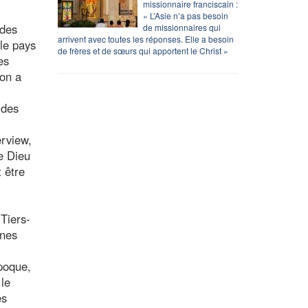
missionnaire franciscain :
« L’Asie n’a pas besoin
 des
de missionnaires qui
arrivent avec toutes les réponses. Elle a besoin
le pays
de frères et de sœurs qui apportent le Christ »
es
 on a
 des
erview,
e Dieu
 être
Tiers-
nnes
poque,
 le
es