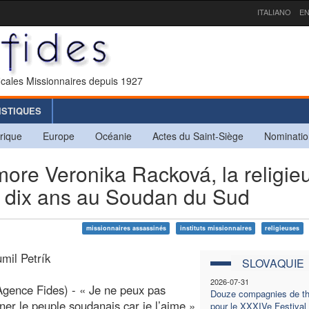
ITALIANO
EN
icales Missionnaires depuis 1927
ISTIQUES
rique
Europe
Océanie
Actes du Saint-Siège
Nominatio
re Veronika Racková, la religie
a dix ans au Soudan du Sud
missionnaires assassinés
instituts missionnaires
religieuses
mil Petrík
SLOVAQUIE
2026-07-31
gence Fides) - « Je ne peux pas
Douze compagnies de th
er le peuple soudanais car je l’aime »
pour le XXXIVe Festival