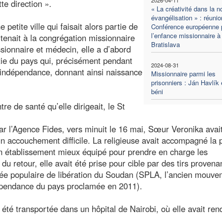
te direction ».
« La créativité dans la n
évangélisation » : réunio
etite ville qui faisait alors partie de
Conférence européenne 
l’enfance missionnaire à
tenait à la congrégation missionnaire
Bratislava
sionnaire et médecin, elle a d’abord
ie du pays qui, précisément pendant
2024-08-31
n indépendance, donnant ainsi naissance
Missionnaire parmi les
prisonniers : Ján Havlík 
béni
re de santé qu’elle dirigeait, le St
ar l’Agence Fides, vers minuit le 16 mai, Sœur Veronika avai
 accouchement difficile. La religieuse avait accompagné la 
n établissement mieux équipé pour prendre en charge les
u retour, elle avait été prise pour cible par des tirs provena
ée populaire de libération du Soudan (SPLA, l’ancien mouve
ndépendance du pays proclamée en 2011).
té transportée dans un hôpital de Nairobi, où elle avait ren