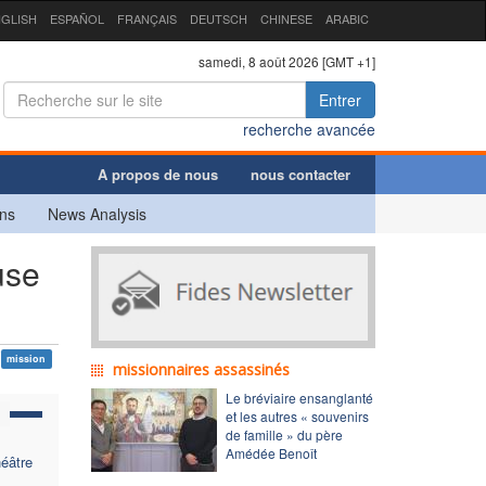
GLISH
ESPAÑOL
FRANÇAIS
DEUTSCH
CHINESE
ARABIC
samedi, 8 août 2026 [GMT +1]
Entrer
recherche avancée
A propos de nous
nous contacter
ns
News Analysis
use
mission
missionnaires assassinés
Le bréviaire ensanglanté
et les autres « souvenirs
de famille » du père
Amédée Benoît
éâtre