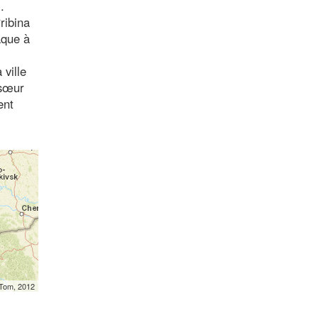
.
ribina
aque à
 ville
 sœur
ent
mTom, 2012