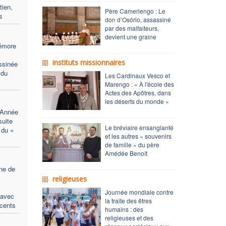
tien,
Père Camerlengo : Le
s
don d’Osório, assassiné
par des malfaiteurs,
devient une graine
émore
instituts missionnaires
ssinée
 du
Les Cardinaux Vesco et
Marengo : « À l'école des
Actes des Apôtres, dans
les déserts du monde »
’Année
suite
Le bréviaire ensanglanté
 du «
et les autres « souvenirs
de famille » du père
Amédée Benoît
ne de
religieuses
Journée mondiale contre
 avec
la traite des êtres
scents
humains : des
religieuses et des