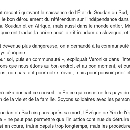
t raconté qu'avant la naissance de l'État du Soudan du Sud,
r le bon déroulement du référendum sur l'indépendance dans 
 au Soudan et en Afrique, mais aussi dans le monde entier. M
quie ont traduit la prière pour le référendum en slovaque, et
 est devenue plus dangereuse, on a demandé à la communauté
ys d’origine.
r soi, puis en communauté », expliquait Veronika dans l’int
tions que nous étions au bon endroit et au bon moment, et qu
s, non pas tant pour notre travail, mais pour pouvoir prier et
onika donnait ce conseil : « En ce qui concerne les pays du 
 de la vie et de la famille. Soyons solidaires avec les perso
oudan du Sud cinq ans après sa mort, l'Évêque de Yei de l'é
 « ne peut pas permettre que l'injustice continue de détruire
est en cours, traîne depuis trop longtemps, mais les procédur