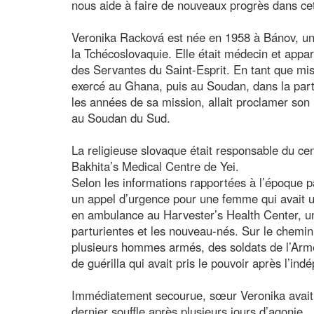
nous aide à faire de nouveaux progrès dans cet
Veronika Racková est née en 1958 à Bánov, une p
la Tchécoslovaquie. Elle était médecin et appar
des Servantes du Saint-Esprit. En tant que mis
exercé au Ghana, puis au Soudan, dans la part
les années de sa mission, allait proclamer so
au Soudan du Sud.
La religieuse slovaque était responsable du cent
Bakhita’s Medical Centre de Yei.
Selon les informations rapportées à l’époque p
un appel d’urgence pour une femme qui avait un
en ambulance au Harvester’s Health Center, u
parturientes et les nouveau-nés. Sur le chemin d
plusieurs hommes armés, des soldats de l’Arm
de guérilla qui avait pris le pouvoir après l’i
Immédiatement secourue, sœur Veronika avait é
dernier souffle après plusieurs jours d’agonie.