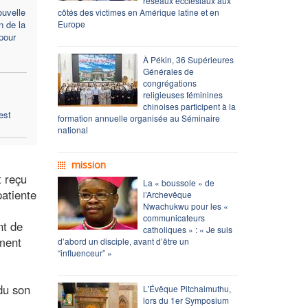
réseaux ecclésiaux aux
ouvelle
côtés des victimes en Amérique latine et en
n de la
Europe
pour
À Pékin, 36 Supérieures
Générales de
congrégations
religieuses féminines
chinoises participent à la
est
formation annuelle organisée au Séminaire
national
mission
t reçu
La « boussole » de
patiente
l’Archevêque
Nwachukwu pour les «
communicateurs
nt de
catholiques » : « Je suis
ment
d’abord un disciple, avant d’être un
“influenceur” »
du son
L'Évêque Pitchaimuthu,
lors du 1er Symposium