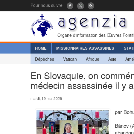
Pour nous suivre
Organe d'information des Œuvres Pontif
HOME
MISSIONNAIRES ASSASSINES
STAT
Dépêches
Vatican
Afrique
Asie
Amé
En Slovaquie, on commémo
médecin assassinée il y 
mardi, 19 mai 2026
par Bohu
Bánov (A
abandonn