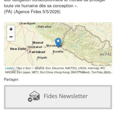
toute vie humaine dès sa conception ».
(PA) (Agence Fides 5/5/2026)
+
−
Leaflet
| Tiles © Esri — Source: Esri, DeLorme, NAVTEQ, USGS, Intermap, iPC,
NRCAN, Esri Japan, METI, Esri China (Hong Kong), Esri (Thailand), TomTom, 2012
Partager: