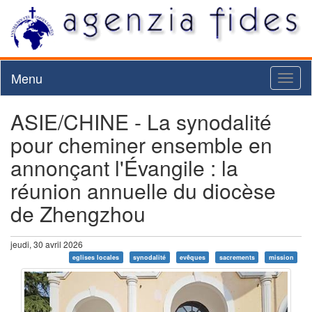
Menu
Toggl
naviga
ASIE/CHINE - La synodalité
pour cheminer ensemble en
annonçant l'Évangile : la
réunion annuelle du diocèse
de Zhengzhou
jeudi, 30 avril 2026
eglises locales
synodalité
evêques
sacrements
mission