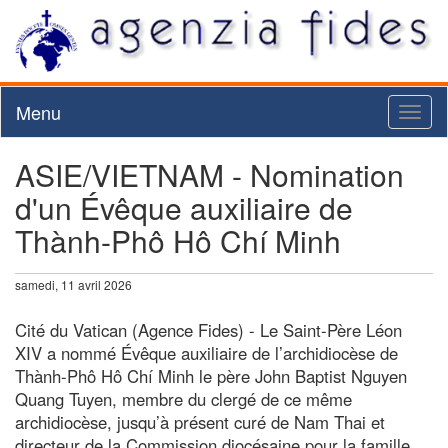
Menu
Toggl
naviga
ASIE/VIETNAM - Nomination
d'un Évêque auxiliaire de
Thành-Phô Hô Chí Minh
samedi, 11 avril 2026
Cité du Vatican (Agence Fides) - Le Saint-Père Léon
XIV a nommé Évêque auxiliaire de l’archidiocèse de
Thành-Phô Hô Chí Minh le père John Baptist Nguyen
Quang Tuyen, membre du clergé de ce même
archidiocèse, jusqu’à présent curé de Nam Thai et
directeur de la Commission diocésaine pour la famille,