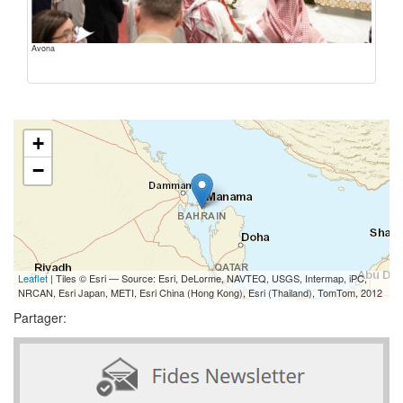
Avona
+
−
Leaflet
| Tiles © Esri — Source: Esri, DeLorme, NAVTEQ, USGS, Intermap, iPC,
NRCAN, Esri Japan, METI, Esri China (Hong Kong), Esri (Thailand), TomTom, 2012
Partager: