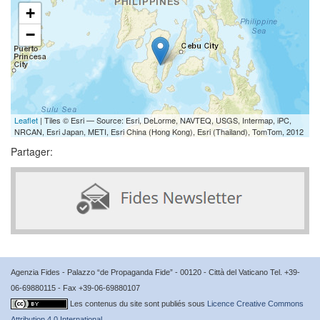
+
−
Leaflet
| Tiles © Esri — Source: Esri, DeLorme, NAVTEQ, USGS, Intermap, iPC,
NRCAN, Esri Japan, METI, Esri China (Hong Kong), Esri (Thailand), TomTom, 2012
Partager:
Agenzia Fides - Palazzo “de Propaganda Fide” - 00120 - Città del Vaticano Tel. +39-
06-69880115 - Fax +39-06-69880107
Les contenus du site sont publiés sous
Licence Creative Commons
Attribution 4.0 International