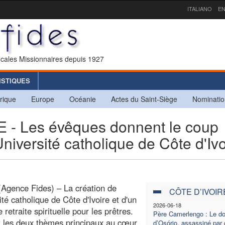
ITALIANO
EN
icales Missionnaires depuis 1927
ISTIQUES
rique
Europe
Océanie
Actes du Saint-Siège
Nominatio
- Les évêques donnent le coup
Université catholique de Côte d'Ivo
(Agence Fides) – La création de
CÔTE D’IVOIR
ité catholique de Côte d'Ivoire et d'un
2026-06-18
 retraite spirituelle pour les prêtres.
Père Camerlengo : Le d
t les deux thèmes principaux au cœur
d’Osório, assassiné par