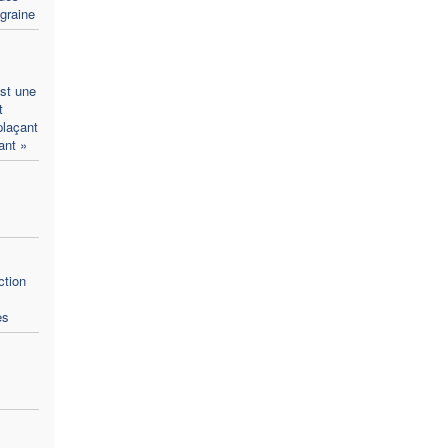
 graine
st une
t
plaçant
ant »
ction
s
es