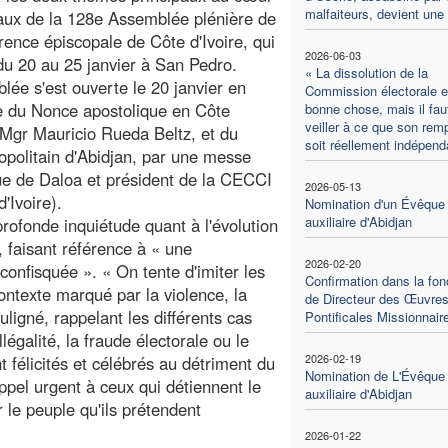
malfaiteurs, devient une
aux de la 128e Assemblée plénière de
rence épiscopale de Côte d'Ivoire, qui
2026-06-03
 du 20 au 25 janvier à San Pedro.
« La dissolution de la
lée s'est ouverte le 20 janvier en
Commission électorale e
e du Nonce apostolique en Côte
bonne chose, mais il fau
veiller à ce que son rem
, Mgr Mauricio Rueda Beltz, et du
soit réellement indépend
politain d'Abidjan, par une messe
ue de Daloa et président de la CECCI
2026-05-13
'Ivoire).
Nomination d'un Évêque
auxiliaire d'Abidjan
ofonde inquiétude quant à l'évolution
, faisant référence à « une
2026-02-20
onfisquée ». « On tente d'imiter les
Confirmation dans la fon
ntexte marqué par la violence, la
de Directeur des Œuvre
uligné, rappelant les différents cas
Pontificales Missionnair
llégalité, la fraude électorale ou le
2026-02-19
 félicités et célébrés au détriment du
Nomination de L'Évêque
appel urgent à ceux qui détiennent le
auxiliaire d'Abidjan
r le peuple qu'ils prétendent
2026-01-22