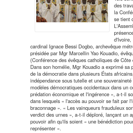
des trav
la Confé
se tient
L'Assemb
présenc
d'Ivoire
cardinal Ignace Bessi Dogbo, archevêque métro
présidée par Mgr Marcellin Yao Kouadio, évêq
(Conférence des évêques catholiques de Côte d
Dans son homélie, Mgr Kouadio a exprimé sa pr
de la démocratie dans plusieurs États africains
indépendance sous tutelle et une souveraineté c
modèles démocratiques occidentaux dans un co
prédation économique et l'ingérence », a-t-il so
dans lesquels « l'accès au pouvoir se fait par l'i
braconnage ». « Les vainqueurs frauduleux sont
verdict des urnes », a-t-il déploré, lançant un 
pouvoir afin qu'ils soient « une bénédiction pou
représenter ».