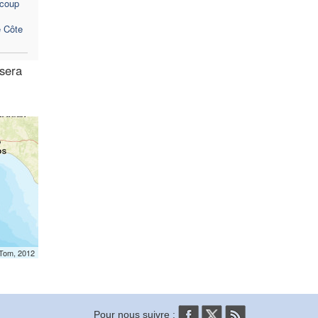
 coup
e Côte
 sera
mTom, 2012
Pour nous suivre :