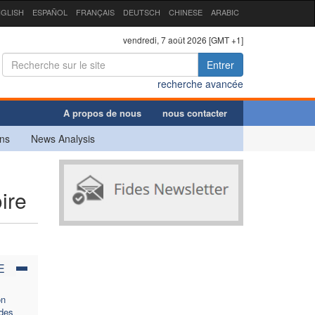
GLISH
ESPAÑOL
FRANÇAIS
DEUTSCH
CHINESE
ARABIC
vendredi, 7 août 2026 [GMT +1]
Entrer
recherche avancée
A propos de nous
nous contacter
ns
News Analysis
ire
E
on
 des