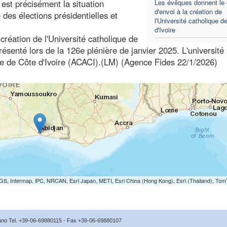
est précisément la situation
Les évêques donnent le
d'envoi à la création de
des élections présidentielles et
l'Université catholique d
d'Ivoire
 création de l'Université catholique de
résenté lors de la 126e plénière de janvier 2025. L'université
que de Côte d'Ivoire (ACACI).(LM) (Agence Fides 22/1/2026)
S, Intermap, iPC, NRCAN, Esri Japan, METI, Esri China (Hong Kong), Esri (Thailand), To
icano Tel. +39-06-69880115 - Fax +39-06-69880107