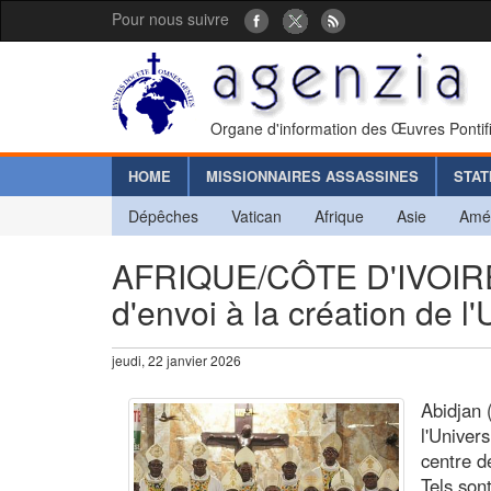
Pour nous suivre
Organe d'information des Œuvres Pontif
HOME
MISSIONNAIRES ASSASSINES
STAT
Dépêches
Vatican
Afrique
Asie
Amé
AFRIQUE/CÔTE D'IVOIRE 
d'envoi à la création de l'
jeudi, 22 janvier 2026
Abidjan 
l'Univers
centre de
Tels son