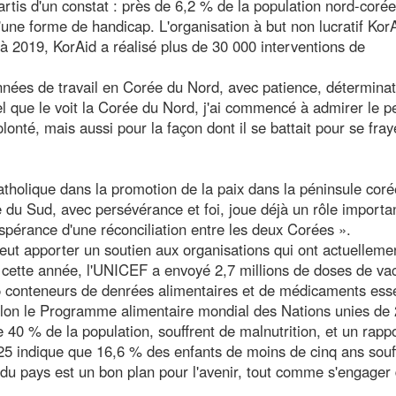
rtis d'un constat : près de 6,2 % de la population nord-coré
d'une forme de handicap. L'organisation à but non lucratif Kor
à 2019, KorAid a réalisé plus de 30 000 interventions de
nées de travail en Corée du Nord, avec patience, déterminat
el que le voit la Corée du Nord, j'ai commencé à admirer le p
onté, mais aussi pour la façon dont il se battait pour se fray
catholique dans la promotion de la paix dans la péninsule cor
e du Sud, avec persévérance et foi, joue déjà un rôle importa
espérance d'une réconciliation entre les deux Corées ».
 peut apporter un soutien aux organisations qui ont actuelleme
, cette année, l'UNICEF a envoyé 2,7 millions de doses de va
25 conteneurs de denrées alimentaires et de médicaments esse
Selon le Programme alimentaire mondial des Nations unies de
e 40 % de la population, souffrent de malnutrition, et un rapp
025 indique que 16,6 % des enfants de moins de cinq ans souf
 du pays est un bon plan pour l'avenir, tout comme s'engager