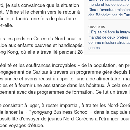
 je suis convaincue que la situation
monde et les consolatio
Dieu : l'aventure mission
t. Même si le chemin vers le retour à
des Bénédictines de Tut
cile, il faudra une fois de plus faire
t-elle.
2022-05-05
L'Église célèbre la liturg
mandat de deux prêtres
mis les pieds en Corée du Nord pour la
comme missionnaires a
aide aux enfants pauvres et handicapés,
gentes
ng Kong, où elle a travaillé pendant 28
alité et les souffrances incroyables » de la population, en pr
'engagement de Caritas à travers un programme géré depuis
 année et avons réussi à apporter une aide alimentaire, ma
les et à fournir une assistance dans les hôpitaux. À cela se 
ppement avec des programmes de formation. Ce fut un travail
e consistait à juger, à rester impartial, à traiter les Nord-Cor
 de lancer la « Pyongyang Business School » dans la capitale 
ossibilité d'envoyer de jeunes Nord-Coréens à l'étranger pou
des voyages d'étude.