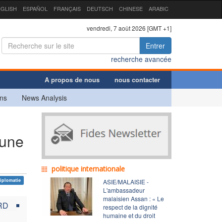
GLISH
ESPAÑOL
FRANÇAIS
DEUTSCH
CHINESE
ARABIC
vendredi, 7 août 2026 [GMT +1]
Entrer
recherche avancée
A propos de nous
nous contacter
ns
News Analysis
 une
politique internationale
iplomatie
ASIE/MALAISIE -
L'ambassadeur
malaisien Assan : « Le
RD
respect de la dignité
humaine et du droit