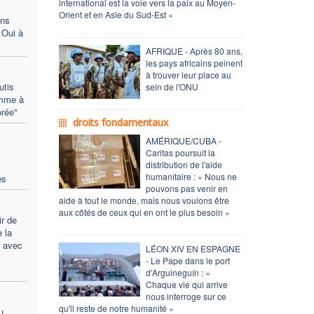
international est la voie vers la paix au Moyen-
Orient et en Asie du Sud-Est »
ons
 Oui à
AFRIQUE - Après 80 ans,
les pays africains peinent
à trouver leur place au
utis
sein de l'ONU
omme à
orée"
droits fondamentaux
AMÉRIQUE/CUBA -
Caritas poursuit la
distribution de l'aide
humanitaire : « Nous ne
es
pouvons pas venir en
aide à tout le monde, mais nous voulons être
aux côtés de ceux qui en ont le plus besoin »
r de
e la
n avec
LÉON XIV EN ESPAGNE
- Le Pape dans le port
d'Arguineguín : «
Chaque vie qui arrive
nous interroge sur ce
qu'il reste de notre humanité »
u