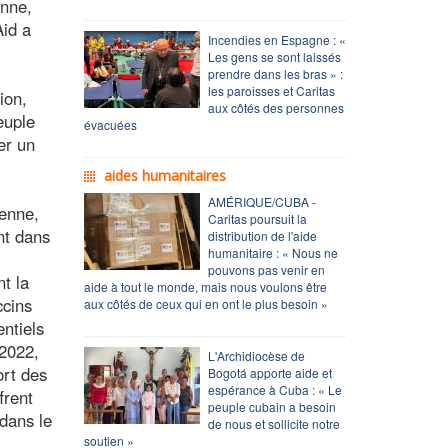
enne,
Aid a
Incendies en Espagne : «
Les gens se sont laissés
prendre dans les bras » :
les paroisses et Caritas
ion,
aux côtés des personnes
euple
évacuées
er un
aides humanitaires
AMÉRIQUE/CUBA -
éenne,
Caritas poursuit la
nt dans
distribution de l'aide
humanitaire : « Nous ne
pouvons pas venir en
nt la
aide à tout le monde, mais nous voulons être
ccins
aux côtés de ceux qui en ont le plus besoin »
ntiels
 2022,
L'Archidiocèse de
ort des
Bogotá apporte aide et
espérance à Cuba : « Le
frent
peuple cubain a besoin
 dans le
de nous et sollicite notre
soutien »