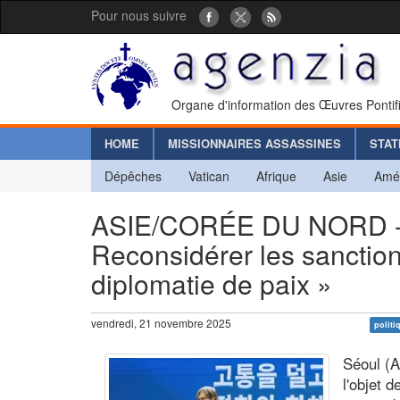
Pour nous suivre
Organe d'information des Œuvres Pontif
HOME
MISSIONNAIRES ASSASSINES
STAT
Dépêches
Vatican
Afrique
Asie
Amé
ASIE/CORÉE DU NORD - K
Reconsidérer les sanction
diplomatie de paix »
vendredi, 21 novembre 2025
politi
Séoul (A
l'objet 