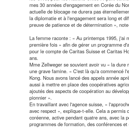
mes 30 années d'engagement en Corée du Nord,
actuelle de blocage ne durera pas éternellemen
la diplomatie et à l'engagement sera long et diffi
preuve de patience et de détermination », note-
La femme raconte : « Au printemps 1995, j'ai 
première fois » afin de gérer un programme d'
pour le compte de Caritas Suisse et Caritas Ho
ans.
Mme Zellweger se souvient avoir vu « la dure ré
une grave famine. « C'est là qu'a commencé l
Kong. Nous avons lancé des appels année après
aussi à mettre en place des coopératives agrico
ajoutés des aspects de coopération au dévelo
pionnier ».
En travaillant avec l'agence suisse, « l'approch
avec respect », explique-t-elle. Cela a permis
coréenne, active pendant quatre ans, avec la p
programmes de formation, des conférences et 