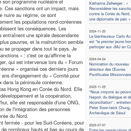
e son programme nucléaire et
Katharina Zellweger : «
ue. Ces sanctions ont un impact, mais
Reconsidérer les sancti
contre la Corée du Nord.
de nuire au régime, ce sont
une diplomatie de paix »
lement les populations nord-coréennes
ubissent les conséquences. Les
2024-11-20
s entraînent une spirale descendante
Le bienheureux Carlo Ac
 plus pauvres, et la malnutrition semble
est "le premier jeune h
participer aux JMJ en C
u se propager dans tout le pays. Je
anctions » : c'est ce qu'affirme la
2024-04-24
er, qui est intervenue lors du « Forum
Nomination du nouveau
oréenne » organisé ces derniers jours
directeur des Œuvres
Pontificales Missionnair
 30 ans d'engagement du « Comité pour
ix dans la péninsule coréenne.
2023-11-25
tas Hong Kong en Corée du Nord. Elle
"Nous croyons au pouvoi
e développement et la coopération,
l'espoir, du dialogue et d
hui, elle est responsable d'une ONG,
réconciliation" : entretie
Peter Soon-taick Chung,
ion de l'intégration des personnes
Archevêque de Séoul
orée du Nord.
nt fermée - pour les Sud-Coréens, pour
2023-07-07
u de nombreux hauts et bas au cours de
Entre les persécutions d