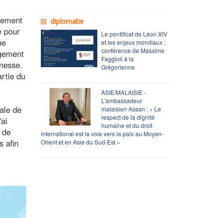
ssement
diplomatie
e pour
Le pontificat de Léon XIV
ne
et les enjeux mondiaux :
conférence de Massimo
agement
Faggioli à la
unesse.
Grégorienne
artie du
ASIE/MALAISIE -
L'ambassadeur
ale de
malaisien Assan : « Le
respect de la dignité
'ai
humaine et du droit
 de
international est la voie vers la paix au Moyen-
s afin
Orient et en Asie du Sud-Est »