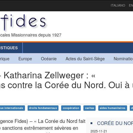
ITALIANO
EN
icales Missionnaires depuis 1927
ISTIQUES
rique
Europe
Océanie
Actes du Saint-Siège
Nominatio
atharina Zellweger : «
s contre la Corée du Nord. Oui à
que internationale
droits fondamentaux
coopération
caritas
aides humanitaires
d
gence Fides) – « La Corée du Nord fait
CORÉE DU NO
de sanctions extrêmement sévères en
2025-11-21