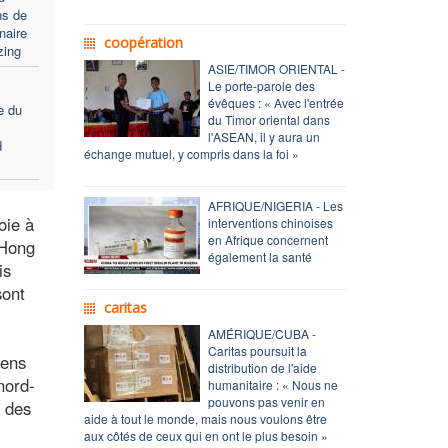
ns de
naire
coopération
zing
ASIE/TIMOR ORIENTAL -
Le porte-parole des
évêques : « Avec l'entrée
ie du
du Timor oriental dans
l'ASEAN, il y aura un
d
échange mutuel, y compris dans la foi »
AFRIQUE/NIGERIA - Les
oie à
interventions chinoises
en Afrique concernent
 Hong
également la santé
is
sont
caritas
AMÉRIQUE/CUBA -
Caritas poursuit la
éens
distribution de l'aide
nord-
humanitaire : « Nous ne
pouvons pas venir en
r des
aide à tout le monde, mais nous voulons être
aux côtés de ceux qui en ont le plus besoin »