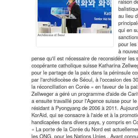
raison d
balistiq
au lieu 
principa
qui en s
Archdiocese of Seoul
sanction
pour les
à nouvea
pense qu'il est nécessaire de reconsidérer les s
coopérante catholique suisse Katharina Zellweg
pour le partage de la paix dans la péninsule c
par l'archidiocèse de Séoul, à l'occasion des
la réconciliation en Corée » en faveur de la pa
Zellweger a géré un programme d'aide de Cari
a ensuite travaillé pour l'Agence suisse pour l
résidant à Pyongyang de 2006 à 2011. Aujourd'
KorAid, qui se consacre à l'aide et à la promot
handicapées dans divers pays, y compris en C
« La porte de la Corée du Nord est actuelleme
les ONG, pour les Nations Unies . Ayant conn