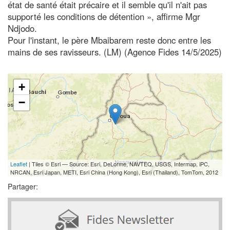
état de santé était précaire et il semble qu'il n'ait pas
supporté les conditions de détention », affirme Mgr
Ndjodo.
Pour l'instant, le père Mbaibarem reste donc entre les
mains de ses ravisseurs. (LM) (Agence Fides 14/5/2025)
+
−
Leaflet
| Tiles © Esri — Source: Esri, DeLorme, NAVTEQ, USGS, Intermap, iPC,
NRCAN, Esri Japan, METI, Esri China (Hong Kong), Esri (Thailand), TomTom, 2012
Partager: