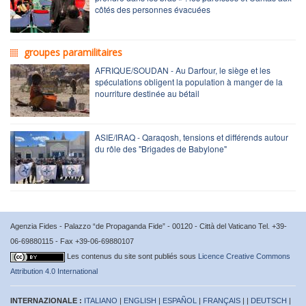
côtés des personnes évacuées
groupes paramilitaires
AFRIQUE/SOUDAN - Au Darfour, le siège et les
spéculations obligent la population à manger de la
nourriture destinée au bétail
ASIE/IRAQ - Qaraqosh, tensions et différends autour
du rôle des "Brigades de Babylone"
Agenzia Fides - Palazzo “de Propaganda Fide” - 00120 - Città del Vaticano Tel. +39-
06-69880115 - Fax +39-06-69880107
Les contenus du site sont publiés sous
Licence Creative Commons
Attribution 4.0 International
INTERNAZIONALE :
ITALIANO
|
ENGLISH
|
ESPAÑOL
|
FRANÇAIS
| |
DEUTSCH
|