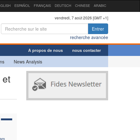
GLISH
ESPAÑOL
FRANÇAIS
DEUTSCH
CHINESE
ARABIC
vendredi, 7 août 2026 [GMT +1]
Entrer
recherche avancée
A propos de nous
nous contacter
ns
News Analysis
 et
aam