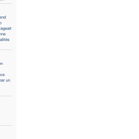
end
o
tageait
nne
lités
on
nce
par un