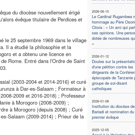
êque du diocèse nouvellement érigé
2026-06-10
Le Cardinal Rugambwa r
lors évêque titulaire de Perdices et
hommage au Père Osori
Citora : « Un ami qui par
ses opinions. Une perso
dotée de nombreuses qua
 le 25 septembre 1969 dans le village
»
 Il a étudié la philosophie et la
ogoro et a obtenu une licence en
2026-01-12
um de Rome. Entré dans l'Ordre de Saint
Doutes sur la présentati
d'une pétition contre les
003.
dirigeants de la Confére
épiscopale de Tanzanie 
oissial (2003-2004 et 2014-2016) et curé
groupe de soi-disant
urunza à Dar-es-Salaam ; Formateur à
catholiques
(2008-2009 et 2016-2018) ; Professeur
2026-01-08
ordanie à Morogoro (2008-2009) ;
Institution du diocèse de
Ordre à Morogoro (depuis 2008) ; Curé
Bariadi et nomination du
-es-Salaam (2009-2014) ; Prieur de la
premier évêque
2025-12-05
Appel à la libération des