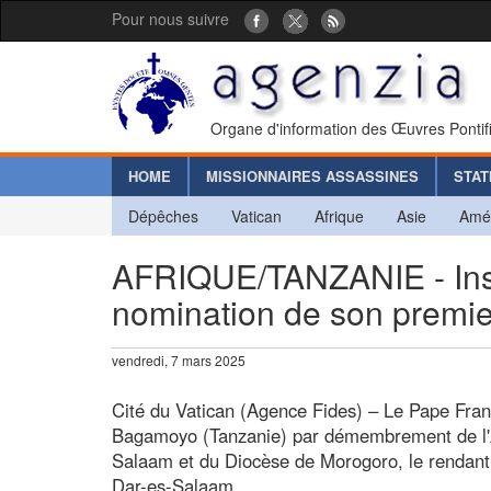
Pour nous suivre
Organe d'information des Œuvres Pontif
HOME
MISSIONNAIRES ASSASSINES
STAT
Dépêches
Vatican
Afrique
Asie
Amé
AFRIQUE/TANZANIE - Inst
nomination de son premi
vendredi, 7 mars 2025
Cité du Vatican (Agence Fides) – Le Pape Fran
Bagamoyo (Tanzanie) par démembrement de l'A
Salaam et du Diocèse de Morogoro, le rendant 
Dar-es-Salaam.