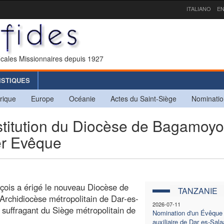
ITALIANO
EN
icales Missionnaires depuis 1927
ISTIQUES
rique
Europe
Océanie
Actes du Saint-Siège
Nominatio
itution du Diocèse de Bagamoyo
er Evêque
çois a érigé le nouveau Diocèse de
TANZANIE
rchidiocèse métropolitain de Dar-es-
2026-07-11
suffragant du Siège métropolitain de
Nomination d'un Évêque
auxiliaire de Dar es-Sal