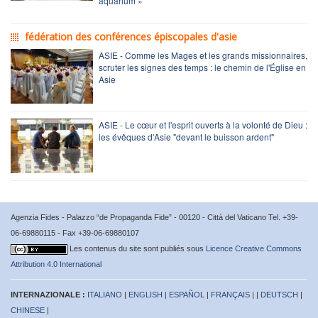
aquarium »
fédération des conférences épiscopales d'asie
ASIE - Comme les Mages et les grands missionnaires,
scruter les signes des temps : le chemin de l'Église en
Asie
ASIE - Le cœur et l'esprit ouverts à la volonté de Dieu :
les évêques d'Asie "devant le buisson ardent"
Agenzia Fides - Palazzo “de Propaganda Fide” - 00120 - Città del Vaticano Tel. +39-
06-69880115 - Fax +39-06-69880107
Les contenus du site sont publiés sous
Licence Creative Commons
Attribution 4.0 International
INTERNAZIONALE :
ITALIANO
|
ENGLISH
|
ESPAÑOL
|
FRANÇAIS
| |
DEUTSCH
|
CHINESE
|