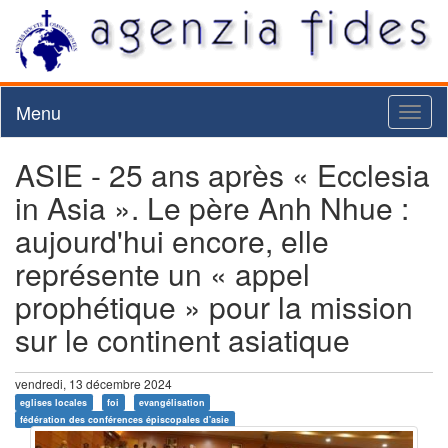
Menu
Toggl
naviga
ASIE - 25 ans après « Ecclesia
in Asia ». Le père Anh Nhue :
aujourd'hui encore, elle
représente un « appel
prophétique » pour la mission
sur le continent asiatique
vendredi, 13 décembre 2024
eglises locales
foi
evangélisation
fédération des conférences épiscopales d'asie