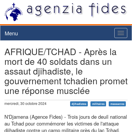
Menu
Toggl
naviga
AFRIQUE/TCHAD - Après la
mort de 40 soldats dans un
assaut djihadiste, le
gouvernement tchadien promet
une réponse musclée
mercredi, 30 octobre 2024
djihadistes
militaires
massacres
N'Djamena (Agence Fides) - Trois jours de deuil national
au Tchad pour commémorer les victimes de l'attaque
djihadiste contre un camp militaire près du lac Tchad.