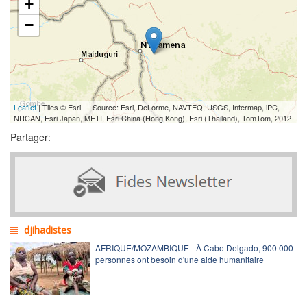
+
−
Leaflet
| Tiles © Esri — Source: Esri, DeLorme, NAVTEQ, USGS, Intermap, iPC,
NRCAN, Esri Japan, METI, Esri China (Hong Kong), Esri (Thailand), TomTom, 2012
Partager:
djihadistes
AFRIQUE/MOZAMBIQUE - À Cabo Delgado, 900 000
personnes ont besoin d'une aide humanitaire