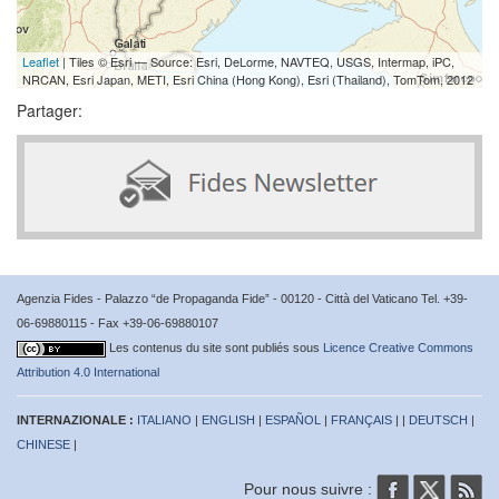
Leaflet
| Tiles © Esri — Source: Esri, DeLorme, NAVTEQ, USGS, Intermap, iPC,
NRCAN, Esri Japan, METI, Esri China (Hong Kong), Esri (Thailand), TomTom, 2012
Partager:
Agenzia Fides - Palazzo “de Propaganda Fide” - 00120 - Città del Vaticano Tel. +39-
06-69880115 - Fax +39-06-69880107
Les contenus du site sont publiés sous
Licence Creative Commons
Attribution 4.0 International
INTERNAZIONALE :
ITALIANO
|
ENGLISH
|
ESPAÑOL
|
FRANÇAIS
| |
DEUTSCH
|
CHINESE
|
Pour nous suivre :