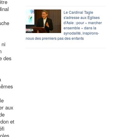
être
inal
Le Cardinal Tagle
s'adresse aux Églises
ouche
d'Asie : pour « marcher
ensemble » dans la
synodalité, inspirons-
nous des premiers pas des enfants
 ni
n
re des
a
-mêmes
le
uer aux
 de
rdon et
fi
roles