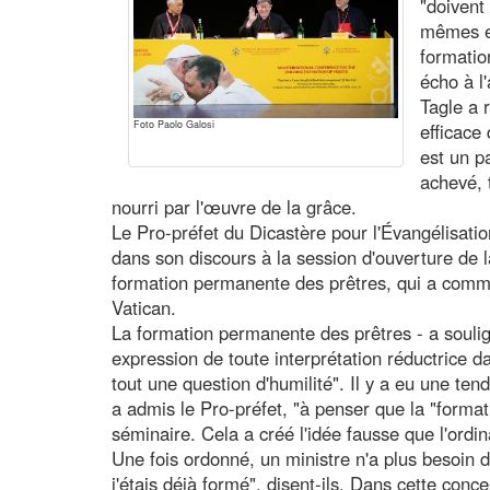
"doivent
mêmes et
formatio
écho à l
Tagle a 
Foto Paolo Galosi
efficace
est un p
achevé, 
nourri par l'œuvre de la grâce.
Le Pro-préfet du Dicastère pour l'Évangélisatio
dans son discours à la session d'ouverture de 
formation permanente des prêtres, qui a comme
Vatican.
La formation permanente des prêtres - a soulign
expression de toute interprétation réductrice da
tout une question d'humilité". Il y a eu une ten
a admis le Pro-préfet, "à penser que la "format
séminaire. Cela a créé l'idée fausse que l'ordin
Une fois ordonné, un ministre n'a plus besoin 
j'étais déjà formé", disent-ils. Dans cette conce