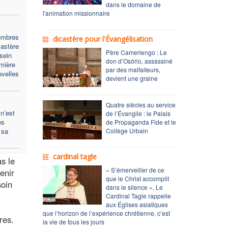
dans le domaine de
l'animation missionnaire
embres
dicastère pour l'Évangélisation
castère
Père Camerlengo : Le
sein
don d’Osório, assassiné
emière
par des malfaiteurs,
uvelles
devient une graine
Quatre siècles au service
n’est
de l’Évangile : le Palais
es
de Propaganda Fide et le
 sa
Collège Urbain
cardinal tagle
s le
« S’émerveiller de ce
enir
que le Christ accomplit
soin
dans le silence ». Le
Cardinal Tagle rappelle
aux Églises asiatiques
que l’horizon de l’expérience chrétienne, c’est
res.
la vie de tous les jours