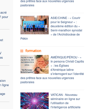
des prêtres face aux nouvelles urgences
pastorales
sacré
V pour
ASIE/CHINE - « Courir
pour le Seigneur » :
deuxième édition du «
Semi-marathon synodal
» de l’Archidiocèse de
Pékin
est
formation
V
es
AMÉRIQUE/PÉROU - «
In persona Christi Capitis
» : les Églises
d’Amérique latine
s’interrogent sur l’identité
des prêtres face aux nouvelles urgences
sion
pastorales
 ligne
sage
VATICAN - Nouveau
séminaire en ligne sur
l'utilisation de
l'intelligence artificielle