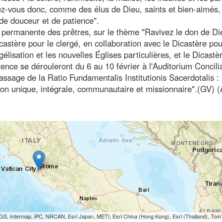
ez-vous donc, comme des élus de Dieu, saints et bien-aimés,
 de douceur et de patience".
n permanente des prêtres, sur le thème "Ravivez le don de Di
astère pour le clergé, en collaboration avec le Dicastère pou
élisation et les nouvelles Églises particulières, et le Dicastè
rence se dérouleront du 6 au 10 février à l'Auditorium Concili
assage de la Ratio Fundamentalis Institutionis Sacerdotalis :
tion unique, intégrale, communautaire et missionnaire".(GV) 
S, Intermap, iPC, NRCAN, Esri Japan, METI, Esri China (Hong Kong), Esri (Thailand), To