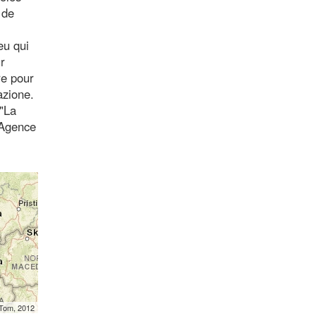
 de
eu qui
r
re pour
azione.
 "La
(Agence
mTom, 2012