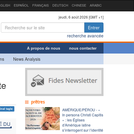
GLISH
ESPAÑOL
FRANÇAIS
DEUTSCH
CHINESE
ARABIC
jeudi, 6 août 2026 [GMT +1]
Entrer
recherche avancée
A propos de nous
nous contacter
ns
News Analysis
u
te
prêtres
inal tagle
AMÉRIQUE/PÉROU - «
In persona Christi Capitis
» : les Églises
É DU
d’Amérique latine
s’interrogent sur l’identité