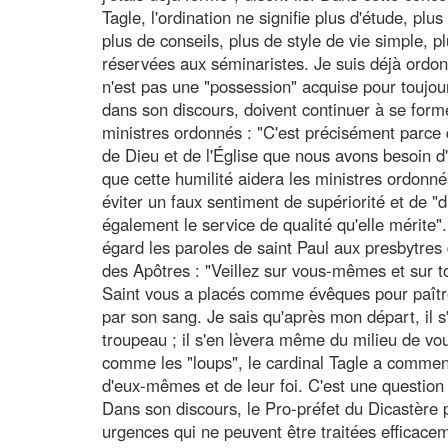
Tagle, l'ordination ne signifie plus d'étude, plus 
plus de conseils, plus de style de vie simple, p
réservées aux séminaristes. Je suis déjà ordonn
n'est pas une "possession" acquise pour toujours
dans son discours, doivent continuer à se form
ministres ordonnés : "C'est précisément parc
de Dieu et de l'Église que nous avons besoin d
que cette humilité aidera les ministres ordonné
éviter un faux sentiment de supériorité et de "d
également le service de qualité qu'elle mérite". 
égard les paroles de saint Paul aux presbytres
des Apôtres : "Veillez sur vous-mêmes et sur to
Saint vous a placés comme évêques pour paître l
par son sang. Je sais qu'après mon départ, il s
troupeau ; il s'en lèvera même du milieu de vo
comme les "loups", le cardinal Tagle a commen
d'eux-mêmes et de leur foi. C'est une questio
Dans son discours, le Pro-préfet du Dicastère p
urgences qui ne peuvent être traitées efficace