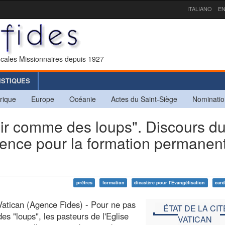
ITALIANO
EN
icales Missionnaires depuis 1927
ISTIQUES
rique
Europe
Océanie
Actes du Saint-Siège
Nominatio
ir comme des loups". Discours d
rence pour la formation permanen
prêtres
formation
dicastère pour l'Évangélisation
card
Vatican (Agence Fides) - Pour ne pas
ÉTAT DE LA CIT
des "loups", les pasteurs de l'Eglise
VATICAN