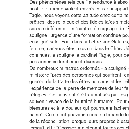
Des phénomènes tels que "la tendance à absolut
hostile et même violent envers ceux qui appart
Tagle, nous voyons cette attitude chez certain
prêtres, des religieux et des fidèles laïcs sim
sociale différente. Un "contre-témoignage de l
souligne l'urgence d'une formation continue po
enseigné saint Paul dans la Lettre aux Galates, 
femme, car vous êtes tous un dans le Christ J
continues, a souligné le cardinal Tagle, pour d
personnes culturellement diverses.
De nombreux ministres ordonnés - a souligné le 
ministère "près des personnes qui souffrent, en 
guerre, de la traite des êtres humains et les 
l'expérience de la perte de membres de leur fa
réfugiés. Certains ont été traumatisés par les g
souvenir vivace de la brutalité humaine". Pour e
blessures et à la douleur qui pourraient facil
haine". Comment pouvons-nous, a demandé le ca
de la réconciliation lorsque leurs propres bles
lorsqu'il dit : "Chassez maintenant toutes ces ch