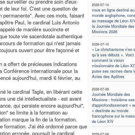
 se surveiller ou prendre soin d'eux-
2026-07-14
 de leur foi. C'est une question de
vous en ligne destiné au
n permanente". Avec ces mots, faisant
monde anglophone, con
au message de Léon XI
'apôtre Paul, le cardinal Luis Antonio
la Journée Mondiale des
rappelé de manière succincte et
Missions 2026
 que toute vie sacerdotale authentique
arcours de formation qui n'est jamais
2026-07-10
toujours ouvert pour être façonné et
« Le christianisme n’en 
qu’à ses débuts ». Voici
comment la vision
n a offert de précieuses indications
missionnaire de Léon XI
la Conférence internationale pour la
puise ses racines dans l
Actes des Apôtres
ncé aujourd'hui, mardi 6 février, au
2026-07-09
é le cardinal Tagle, en libérant cette
Journée Mondiale des
ns une clé intellectualiste - est avant
Missions : troisième ses
dance, qui persiste encore aujourd'hui",
d'approfondissement « en
» destinée au monde
ion" se limite à la formation au
francophone sur le mes
ation marque la fin de la formation.
de Léon XIV
de formation. J'ai été ordonné parce que
ption erronée, poursuit le cardinal
2026-07-04