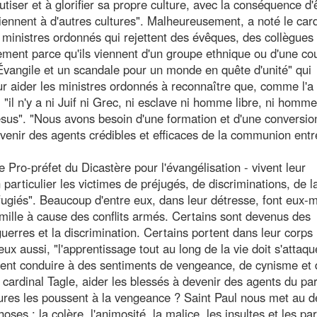
iser et à glorifier sa propre culture, avec la conséquence d'
iennent à d'autres cultures". Malheureusement, a noté le card
s ministres ordonnés qui rejettent des évêques, des collègues
plement parce qu'ils viennent d'un groupe ethnique ou d'une c
'Évangile et un scandale pour un monde en quête d'unité" qui
ur aider les ministres ordonnés à reconnaître que, comme l'a
"il n'y a ni Juif ni Grec, ni esclave ni homme libre, ni homme
ésus". "Nous avons besoin d'une formation et d'une conversio
evenir des agents crédibles et efficaces de la communion ent
Pro-préfet du Dicastère pour l'évangélisation - vivent leur
particulier les victimes de préjugés, de discriminations, de l
réfugiés". Beaucoup d'entre eux, dans leur détresse, font eux
mille à cause des conflits armés. Certains sont devenus des
uerres et la discrimination. Certains portent dans leur corps 
ux aussi, "l'apprentissage tout au long de la vie doit s'attaq
ement conduire à des sentiments de vengeance, de cynisme et
rdinal Tagle, aider les blessés à devenir des agents du pa
sures les poussent à la vengeance ? Saint Paul nous met au dé
oses : la colère, l'animosité, la malice, les insultes et les pa