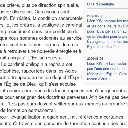
Unis d'Amérique
de prière, plus de direction spirituelle,
lus de discipline. Ces choses sont
2026-06-30
é". En réalité, la condition sacerdotale
Léon XIV nomme les m
. Et les prêtres, a souligné le cardinal
et les consulteurs du Di
er précisément dans leur condition de
pour l’Évangélisation au 
de la Section pour la pr
e que nous sommes ordonnés au service
Évangélisation et les no
'être continuellement formés. Je crois
Églises particulières
s à retrouver une nouvelle énergie et à
roits acquis". L'Église recevra
2026-06-26
Le cardinal philippin a repris à cet
Léon XIV : « La mission 
pas l’une des nombreus
 d'Éphèse, rapportées dans les Actes
tâches de l’Église. C’est
ut le troupeau au milieu duquel l'Esprit
raison d’être »
'Église de Dieu, qu'il s'est acquise
'introduira parmi vous des loups rapaces qui n'épargneront pa
us pour enseigner des doctrines perverses Afin de ne pas dev
té. "Les pasteurs doivent veiller sur eux-mêmes ou prendre 
n de formation permanente".
our l'évangélisation a également fait référence à certaines
ment qu'à travers des parcours de formation continue des prêt