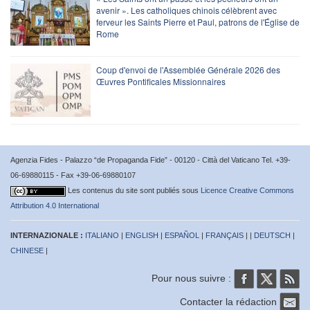
avenir ». Les catholiques chinois célèbrent avec
ferveur les Saints Pierre et Paul, patrons de l'Église de
Rome
Coup d'envoi de l'Assemblée Générale 2026 des
Œuvres Pontificales Missionnaires
Agenzia Fides - Palazzo “de Propaganda Fide” - 00120 - Città del Vaticano Tel. +39-
06-69880115 - Fax +39-06-69880107
Les contenus du site sont publiés sous
Licence Creative Commons
Attribution 4.0 International
INTERNAZIONALE :
ITALIANO
|
ENGLISH
|
ESPAÑOL
|
FRANÇAIS
| |
DEUTSCH
|
CHINESE
|
Pour nous suivre :
Contacter la rédaction