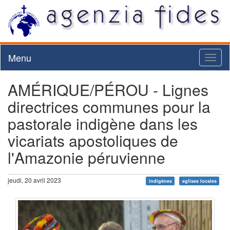
Menu
Toggl
naviga
AMÉRIQUE/PÉROU - Lignes
directrices communes pour la
pastorale indigène dans les
vicariats apostoliques de
l'Amazonie péruvienne
jeudi, 20 avril 2023
indigènes
eglises locales