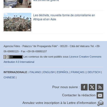
Les déchets, nouvelle forme de colonialisme en
Afrique et en Asie
Agenzia Fides - Palazzo “de Propaganda Fide” - 00120 - Città del Vaticano Tel. +39-
06-69880115 - Fax +39-06-69880107
Les contenus du site sont publiés sous
Licence Creative Commons
Attribution 4.0 International
INTERNAZIONALE :
ITALIANO
|
ENGLISH
|
ESPAÑOL
|
FRANÇAIS
| |
DEUTSCH
|
CHINESE
|
Pour nous suivre :
Contacter la rédaction
Annulez votre inscription à la Lettre d'information