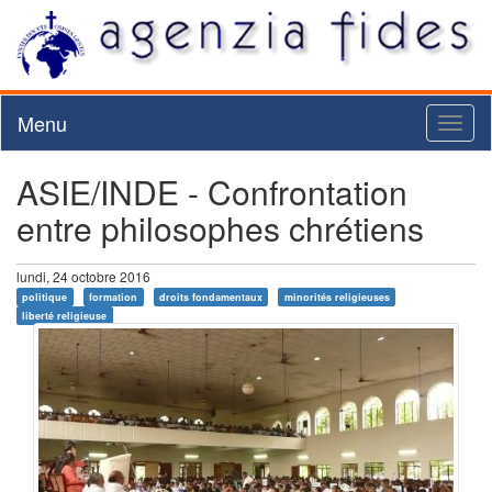
Menu
Toggl
naviga
ASIE/INDE - Confrontation
entre philosophes chrétiens
lundi, 24 octobre 2016
politique
formation
droits fondamentaux
minorités religieuses
liberté religieuse