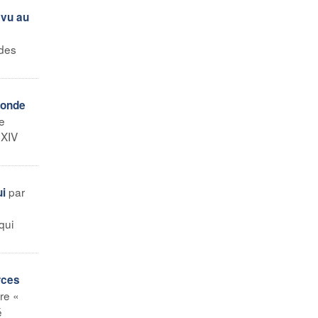
évu au
 des
monde
e
 XIV
par
ui
qui
rces
re «
é