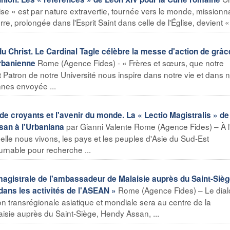
ise « est par nature extravertie, tournée vers le monde, missionna
re, prolongée dans l'Esprit Saint dans celle de l'Église, devient « 
du Christ. Le Cardinal Tagle célèbre la messe d'action de grâc
Rome (Agence Fides) - « Frères et sœurs, que notre
rbanienne
 Patron de notre Université nous inspire dans notre vie et dans n
onnes envoyée ...
 croyants et l'avenir du monde. La « Lectio Magistralis » de
par Gianni Valente Rome (Agence Fides) – À l
san à l'Urbaniana
elle nous vivons, les pays et les peuples d'Asie du Sud-Est
urnable pour recherche ...
magistrale de l'ambassadeur de Malaisie auprès du Saint-Sièg
Rome (Agence Fides) – Le dia
té dans les activités de l'ASEAN »
ion transrégionale asiatique et mondiale sera au centre de la
isie auprès du Saint-Siège, Hendy Assan, ...