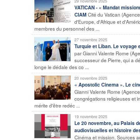
29 novembre 2025
VATICAN - « Mandat missionn
Cité du Vatican (Agence F
CIAM
d'Europe, d'Afrique et d'Amér
membres du personnel des ...
27 novembre 2025
Turquie et Liban. Le voyage e
par Gianni Valente Rome (Age
successeur de Pierre, qui a d
longe le dédale des co ...
20 novembre 2025
« Apostolic Cinema ». Le cin
Gianni Valente Rome (Agence 
congrégations religieuses et i
mérite d'être redéc ...
19 novembre 2025
Le 20 novembre, au Palais d
audiovisuelles et histoire d
Cinéma et mission. Sources au