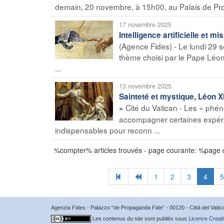
demain, 20 novembre, à 15h00, au Palais de Prop
17 novembre 2025
Intelligence artificielle et mi
(Agence Fides) - Le lundi 29 
thème choisi par le Pape Léo
...
13 novembre 2025
Sainteté et mystique, Léon X
Cité du Vatican - Les « phé
»
accompagner certaines expérie
indispensables pour reconn ...
%compter% articles trouvés - page courante: %page
1
2
3
4
5
Agenzia Fides - Palazzo “de Propaganda Fide” - 00120 - Città del Vat
Les contenus du site sont publiés sous
Licence Creati