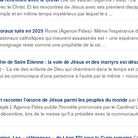
vec le Christ. Et les rencontres de Jésus avec ses premiers disci
imple et en même temps mystérieux par lequel le s ...
Rome (Agence Fides)- Même l'espérance 
toraux tués en 2025
pastoraux catholiques qui meurent assassinés est « une espéran
 témoignage reste comme une prophétie de la vic ...
fête de Saint Étienne : la voie de Jésus et des martyrs est dé
) – La vie des enfants de Dieu qui cheminent dans le temps es
qui se communique d'une personne à l'autre par le même « mou
par 
 et raconter l'œuvre de Jésus parmi les peuples du monde
agle L'Agence Fides publie l'homélie prononcée par le Cardinal L
 décembre, lors de la messe qu'il a présidée avec la communaut
Ci
ion. Les « références » de Léon XIV pour la Curie romaine