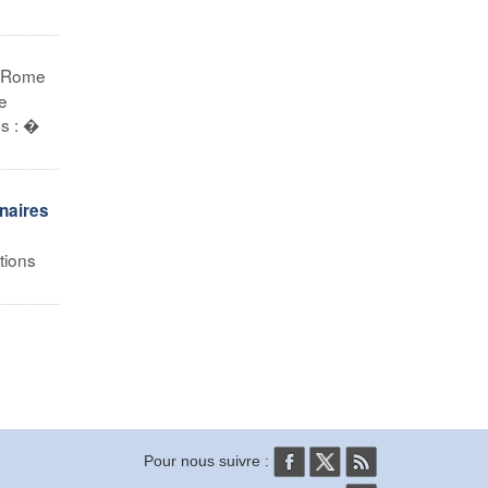
n Rome
e
s : �
inaires
tions
Pour nous suivre :