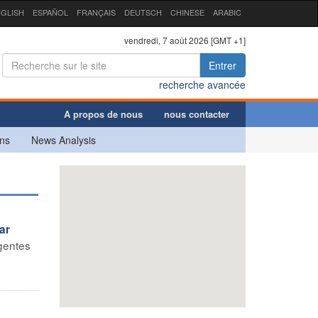
GLISH
ESPAÑOL
FRANÇAIS
DEUTSCH
CHINESE
ARABIC
vendredi, 7 août 2026 [GMT +1]
Entrer
recherche avancée
A propos de nous
nous contacter
ns
News Analysis
ar
rgentes