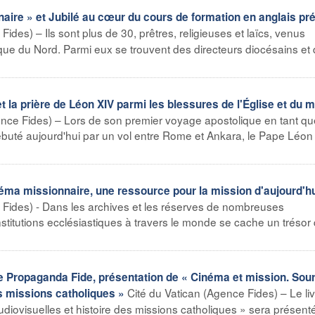
aire » et Jubilé au cœur du cours de formation en anglais pr
ides) – Ils sont plus de 30, prêtres, religieuses et laïcs, venus
ique du Nord. Parmi eux se trouvent des directeurs diocésains et
t la prière de Léon XIV parmi les blessures de l'Église et du 
nce Fides) – Lors de son premier voyage apostolique en tant qu
ébuté aujourd'hui par un vol entre Rome et Ankara, le Pape Léon
éma missionnaire, une ressource pour la mission d'aujourd'h
Fides) - Dans les archives et les réserves de nombreuses
nstitutions ecclésiastiques à travers le monde se cache un trésor 
e Propaganda Fide, présentation de « Cinéma et mission. Sou
Cité du Vatican (Agence Fides) – Le liv
es missions catholiques »
diovisuelles et histoire des missions catholiques » sera présent