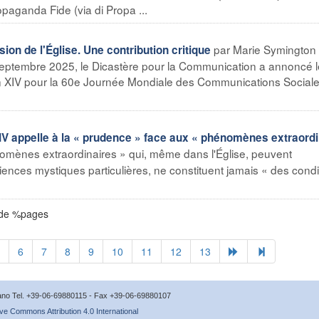
aganda Fide (via di Propa ...
par Marie Symingto
ssion de l'Église. Une contribution critique
septembre 2025, le Dicastère pour la Communication a annoncé l
n XIV pour la 60e Journée Mondiale des Communications Sociale
IV appelle à la « prudence » face aux « phénomènes extraord
nomènes extraordinaires » qui, même dans l'Église, peuvent
nces mystiques particulières, ne constituent jamais « des condi
 de %pages
6
7
8
9
10
11
12
13
icano Tel. +39-06-69880115 - Fax +39-06-69880107
ve Commons Attribution 4.0 International