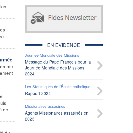
ples
des
ce
EN EVIDENCE
Journée Mondiale des Missions
sarmée
Message du Pape François pour la
t comme
Journée Mondiale des Missions
vement
2024
Les Statistiques de l'Église catholique
Rapport 2024
le
uis
Missionaires assasinés
é de
Agents Missionaires assasinés en
2023
té du