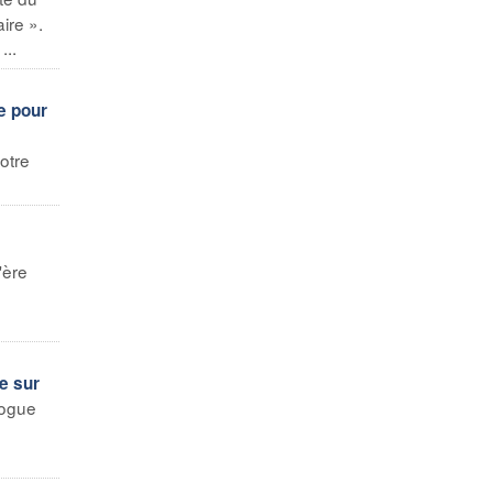
ire ».
...
e pour
otre
'ère
e sur
logue