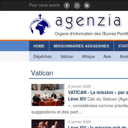
Pour nous suivre
Organe d'information des Œuvres Pontif
HOME
MISSIONNAIRES ASSASSINES
STAT
Dépêches
Vatican
Afrique
Asie
Amé
Vatican
8 janvier 2026
VATICAN - La mission « par a
Cité du Vatican (Age
Léon XIV
», considérées comme prioritai
suggestions et des part ...
2 janvier 2026
Léon XIV : la mission naît de