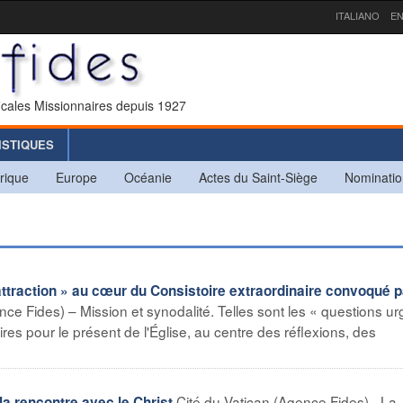
ITALIANO
EN
icales Missionnaires depuis 1927
ISTIQUES
rique
Europe
Océanie
Actes du Saint-Siège
Nominatio
ttraction » au cœur du Consistoire extraordinaire convoqué p
nce Fides) – Mission et synodalité. Telles sont les « questions u
res pour le présent de l'Église, au centre des réflexions, des
Cité du Vatican (Agence Fides) - La
 la rencontre avec le Christ